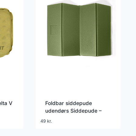
elta V
Foldbar siddepude
udendørs Siddepude –
Grøn
49
kr.