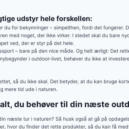
gtige udstyr hele forskellen:
er du for bekymringer – simpelthen, fordi det fungerer. 
ren med noget, der ikke virker. I stedet skal du bare nyd
ppet ved, der er styr på det hele.
sport – bare på den nice måde. Og helt ærligt: Det rette
 nybegynder i outdoor-livet, behøver du ikke at invester
.
ttet, så du ikke skal. Det betyder, at du kan bruge kort
og mere tid ude i naturen.
alt, du behøver til din næste ou
l din næste tur i naturen? Så husk også at gå på opdagels
ier, hvor du finder det rette produkter, så du kan få m