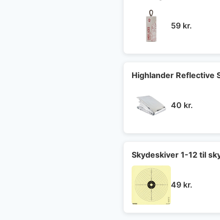
59
kr.
Highlander Reflective 
40
kr.
Skydeskiver 1-12 til s
49
kr.