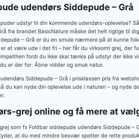
pude udendørs Siddepude – Grå
epuder udstyr til din kommende udendørs-oplevelse? S
å fra brandet BasicNature måske det helt rigtige til di
depude – Grå er du en smule nærmere på at kunne foku
er at være ude i det fri – her får du virksomt grej, der f
impelthen fordi du ikke skal tænke på udstyr der ikke vir
du er der for: Åbne vidder og smuk natur.
udendørs Siddepude – Grå i prisklassen pris fra webs
å du kan nyde din oplevelse ude i naturen – og nyde de
r.
ørs-grej online og få mere at væ
rej som fx Foldbar siddepude udendørs Siddepude – Grå
etyder, at du med mindre besvær spotter de rette produ