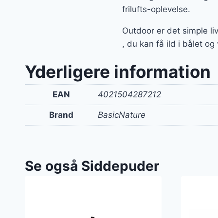
frilufts-oplevelse.
Outdoor er det simple li
, du kan få ild i bålet o
Yderligere information
EAN
4021504287212
Brand
BasicNature
Se også Siddepuder