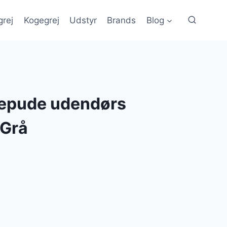
grej
Kogegrej
Udstyr
Brands
Blog
depude udendørs
 Grå