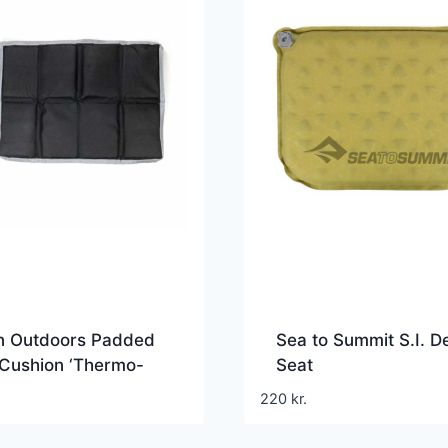
in Outdoors Padded
Sea to Summit S.I. D
 Cushion ‘Thermo-
Seat
220
kr.