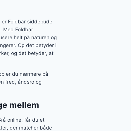
å er Foldbar siddepude
g. Med Foldbar
sere helt på naturen og
ungerer. Og det betyder i
ker, og det betyder, at
hop er du nærmere på
n fred, åndsro og
lge mellem
 online, får du et
kter, der matcher både