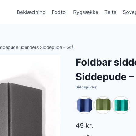
Beklædning
Fodtøj
Rygsække
Telte
Sove
siddepude udendørs Siddepude – Grå
Foldbar sid
Siddepude –
Siddepuder
49
kr.