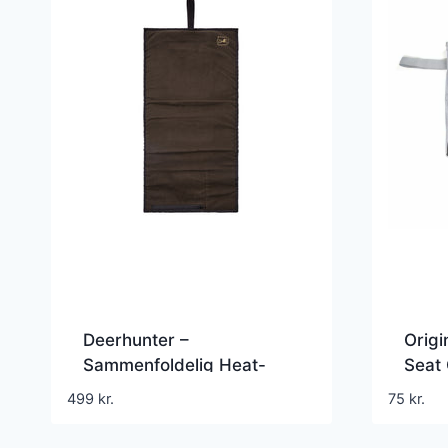
Deerhunter –
Orig
Sammenfoldelig Heat-
Seat
siddepude
Seat’
499
kr.
75
kr.