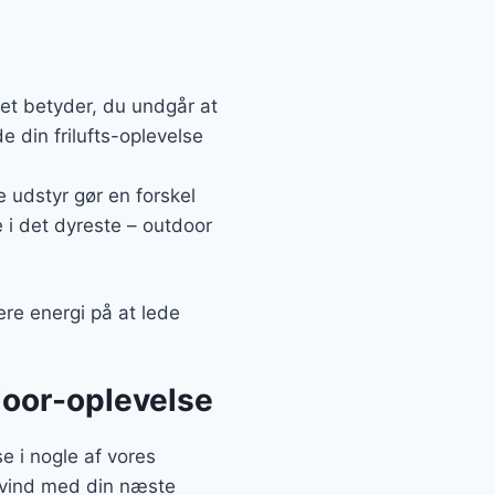
Det betyder, du undgår at
e din frilufts-oplevelse
 udstyr gør en forskel
e i det dyreste – outdoor
ere energi på at lede
tdoor-oplevelse
e i nogle af vores
edvind med din næste