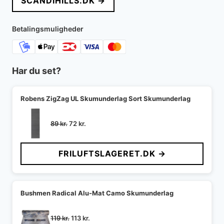
SCANDIHILLS.DK →
Betalingsmuligheder
Har du set?
Robens ZigZag UL Skumunderlag Sort Skumunderlag
Den
Den
89
kr.
72
kr.
oprindelige
aktuelle
pris
pris
FRILUFTSLAGERET.DK →
var:
er:
89 kr..
72 kr..
Bushmen Radical Alu-Mat Camo Skumunderlag
Den
Den
119
kr.
113
kr.