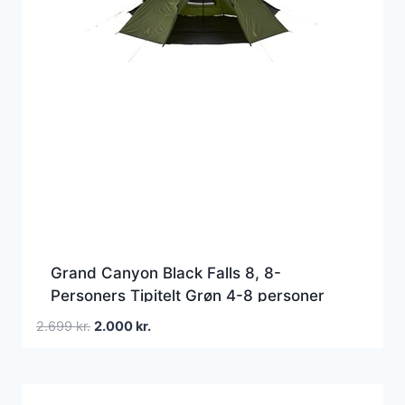
Grand Canyon Black Falls 8, 8-
Personers Tipitelt Grøn 4-8 personer
Den
Den
2.699
kr.
2.000
kr.
oprindelige
aktuelle
pris
pris
var:
er: