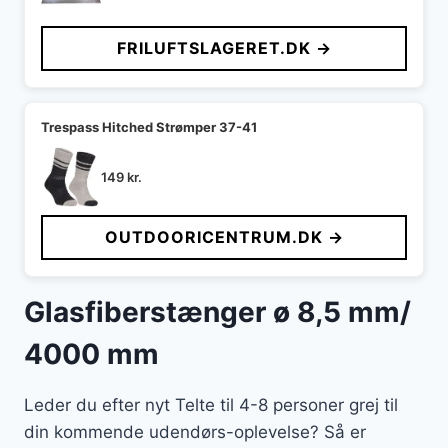
oprindelige
aktuelle
pris
pris
FRILUFTSLAGERET.DK →
var:
er:
119 kr..
113 kr..
Trespass Hitched Strømper 37-41
149
kr.
OUTDOORICENTRUM.DK →
Glasfiberstænger ø 8,5 mm/
4000 mm
Leder du efter nyt Telte til 4-8 personer grej til
din kommende udendørs-oplevelse? Så er