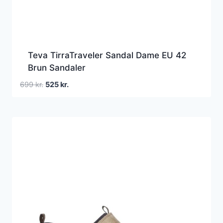
Teva TirraTraveler Sandal Dame EU 42
Brun Sandaler
Den
Den
699
kr.
525
kr.
oprindelige
aktuelle
pris
pris
var:
er:
699 kr..
525 kr..