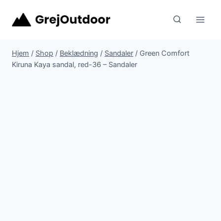
Fortsæt
til
indhold
Hjem
/
Shop
/
Beklædning
/
Sandaler
/
Green Comfort
Kiruna Kaya sandal, red-36 – Sandaler