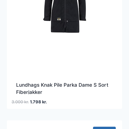
Lundhags Knak Pile Parka Dame S Sort
Fiberjakker
Den
Den
3.000
kr.
1.798
kr.
oprindelige
aktuelle
pris
pris
var:
er:
3.000 kr..
1.798 kr..