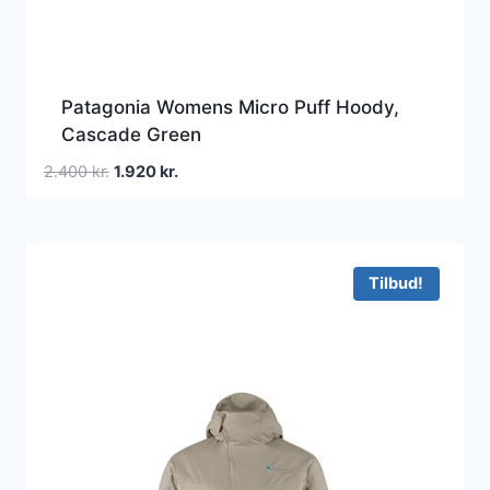
Patagonia Womens Micro Puff Hoody,
Cascade Green
Den
Den
2.400
kr.
1.920
kr.
oprindelige
aktuelle
pris
pris
var:
er:
2.400 kr..
1.920 kr..
Tilbud!