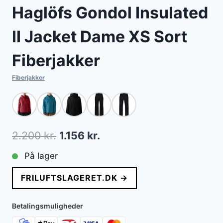
Haglöfs Gondol Insulated
II Jacket Dame XS Sort
Fiberjakker
Fiberjakker
Den
Den
2.200
kr.
1.156
kr.
oprindelige
aktuelle
På lager
pris
pris
FRILUFTSLAGERET.DK →
var:
er:
2.200 kr..
1.156 kr..
Betalingsmuligheder