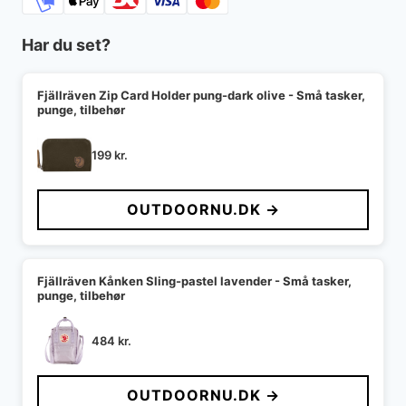
Har du set?
Fjällräven Zip Card Holder pung-dark olive - Små tasker,
punge, tilbehør
199
kr.
OUTDOORNU.DK →
Fjällräven Kånken Sling-pastel lavender - Små tasker,
punge, tilbehør
484
kr.
OUTDOORNU.DK →