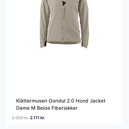
Klättermusen Gondul 2.0 Hood Jacket
Dame M Beige Fiberjakker
Den
Den
2.399
kr.
2.111
kr.
oprindelige
aktuelle