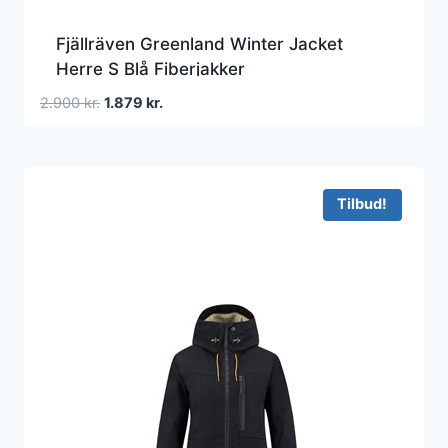
Fjällräven Greenland Winter Jacket
Herre S Blå Fiberjakker
Den
Den
2.900
kr.
1.879
kr.
oprindelige
aktuelle
pris
pris
var:
er:
2.900 kr..
1.879 kr..
Tilbud!