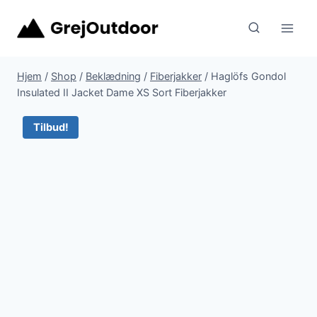
Fortsæt
til
indhold
Hjem
/
Shop
/
Beklædning
/
Fiberjakker
/
Haglöfs Gondol
Insulated II Jacket Dame XS Sort Fiberjakker
Tilbud!