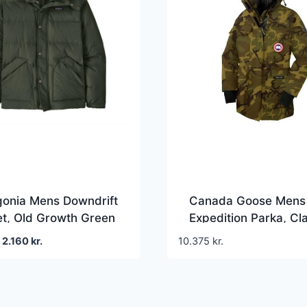
gonia Mens Downdrift
Canada Goose Mens
t, Old Growth Green
Expedition Parka, Cl
Camo
Den
Den
2.160
kr.
10.375
kr.
oprindelige
aktuelle
pris
pris
var:
er:
2.700 kr..
2.160 kr..