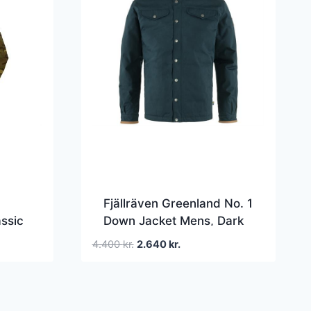
Fjällräven Greenland No. 1
assic
Down Jacket Mens, Dark
Navy
Den
Den
4.400
kr.
2.640
kr.
oprindelige
aktuelle
pris
pris
var:
er:
4.400 kr..
2.640 kr..