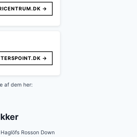
ICENTRUM.DK →
TERSPOINT.DK →
le af dem her:
kker
er Haglöfs Rosson Down