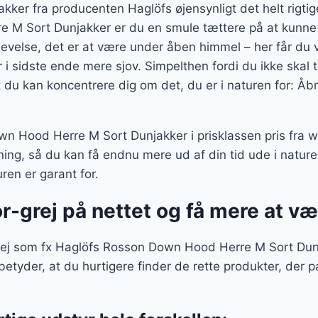
ker fra producenten Haglöfs øjensynligt det helt rigtige
 M Sort Dunjakker er du en smule tættere på at kunne
evelse, det er at være under åben himmel – her får du v
 i sidste ende mere sjov. Simpelthen fordi du ikke skal
at du kan koncentrere dig om det, du er i naturen for: Åb
n Hood Herre M Sort Dunjakker i prisklassen pris fra
ing, så du kan få endnu mere ud af din tid ude i natur
en er garant for.
r-grej på nettet og få mere at v
ej som fx Haglöfs Rosson Down Hood Herre M Sort Dunja
 betyder, at du hurtigere finder de rette produkter, der