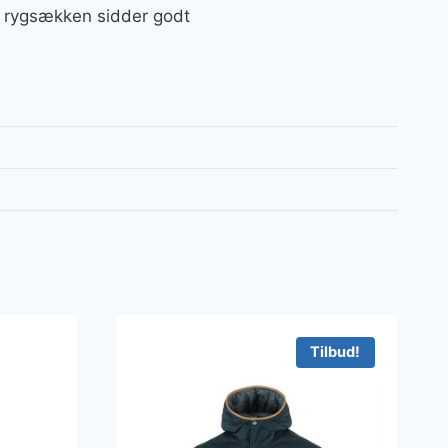
t, rygsækken sidder godt
Tilbud!