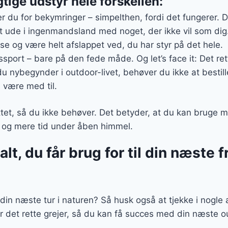
gtige udstyr hele forskellen:
er du for bekymringer – simpelthen, fordi det fungerer. D
dt ude i ingenmandsland med noget, der ikke vil som dig.
else og være helt afslappet ved, du har styr på det hele.
sport – bare på den fede måde. Og let’s face it: Det ret
 du nybegynder i outdoor-livet, behøver du ikke at bestil
være med til.
ttet, så du ikke behøver. Det betyder, at du kan bruge 
 – og mere tid under åben himmel.
lt, du får brug for til din næste fr
il din næste tur i naturen? Så husk også at tjekke i nogl
er det rette grejer, så du kan få succes med din næste o