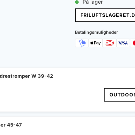
På lager
pris
p
FRILUFTSLAGERET.
var:
er
2.200 kr..
1
Betalingsmuligheder
ndrestrømper W 39-42
OUTDOOR
er 45-47