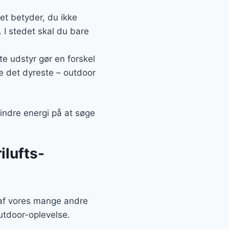
et betyder, du ikke
 I stedet skal du bare
te udstyr gør en forskel
le det dyreste – outdoor
mindre energi på at søge
ilufts-
e af vores mange andre
utdoor-oplevelse.