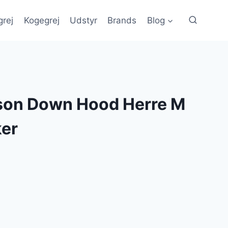
grej
Kogegrej
Udstyr
Brands
Blog
son Down Hood Herre M
ker
en
e
ktuelle