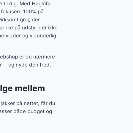
 til dig. Med Haglöfs
 fokusere 100% på
irksomt grej, der
 tænke på udstyr der ikke
ne vidder og vidunderlig
 webshop er du nærmere
en – og nyde den fred,
ælge mellem
kker på nettet, får du
 passer både budget og