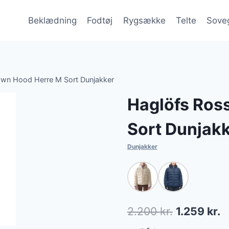
Beklædning
Fodtøj
Rygsække
Telte
Sove
wn Hood Herre M Sort Dunjakker
Haglöfs Ros
Sort Dunjak
Dunjakker
Den
D
2.200
kr.
1.259
kr.
oprindelig
a