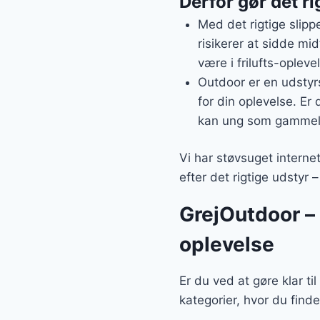
Derfor gør det ri
Med det rigtige slipp
risikerer at sidde mi
være i frilufts-oplev
Outdoor er en udstyrs
for din oplevelse. Er
kan ung som gammel 
Vi har støvsuget interne
efter det rigtige udstyr
GrejOutdoor – a
oplevelse
Er du ved at gøre klar t
kategorier, hvor du find