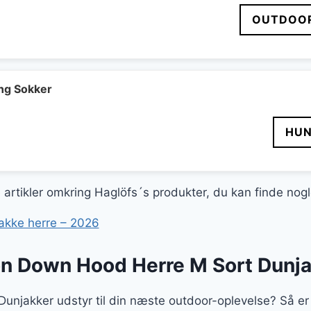
OUTDOOR
ong Sokker
HUN
ge artikler omkring Haglöfs´s produkter, du kan finde nog
akke herre – 2026
n Down Hood Herre M Sort Dunja
t Dunjakker udstyr til din næste outdoor-oplevelse? Så 