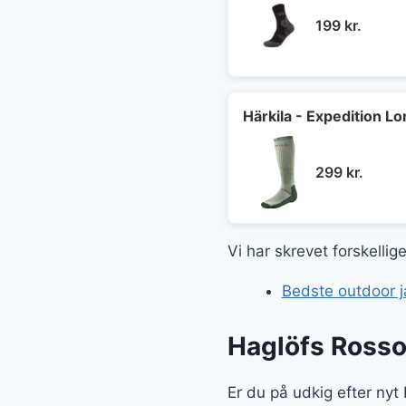
199
kr.
Härkila - Expedition L
299
kr.
Vi har skrevet forskelli
Bedste outdoor j
Haglöfs Rosso
Er du på udkig efter ny