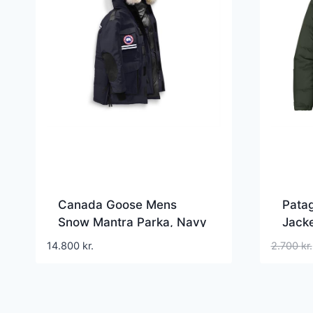
Canada Goose Mens
Pata
Snow Mantra Parka, Navy
Jacke
14.800
kr.
2.700
kr.