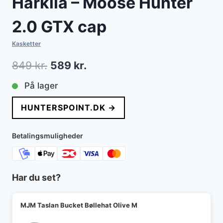
Härkila – Moose Hunter
2.0 GTX cap
Kasketter
Den
Den
849
kr.
589
kr.
oprindelige
aktuelle
På lager
pris
pris
HUNTERSPOINT.DK →
var:
er:
849 kr..
589 kr..
Betalingsmuligheder
Har du set?
MJM Taslan Bucket Bøllehat Olive M