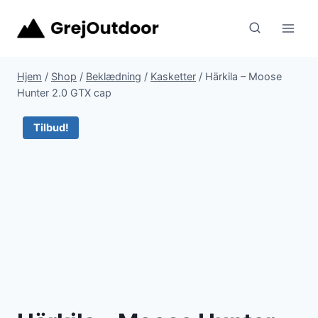
Fortsæt
til
indhold
Hjem
/
Shop
/
Beklædning
/
Kasketter
/
Härkila – Moose
Hunter 2.0 GTX cap
Tilbud!