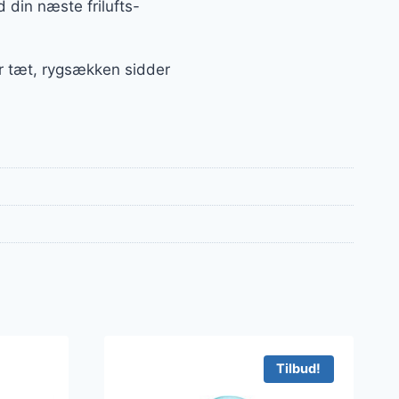
 din næste frilufts-
er tæt, rygsækken sidder
Tilbud!