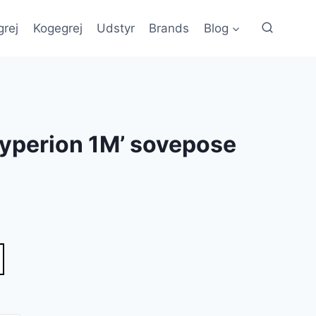
grej
Kogegrej
Udstyr
Brands
Blog
Hyperion 1M’ sovepose