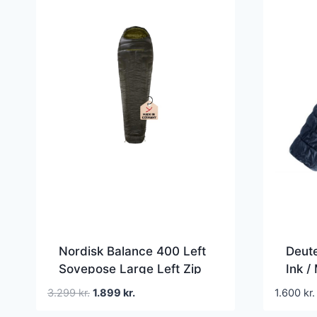
Nordisk Balance 400 Left
Deut
Sovepose Large Left Zip
Ink /
220 cm
Den
Den
3.299
kr.
1.899
kr.
1.600
kr.
oprindelige
aktuelle