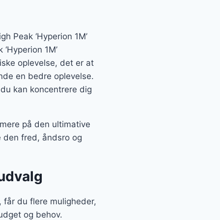
igh Peak ‘Hyperion 1M’
k ‘Hyperion 1M’
ske oplevelse, det er at
 ende en bedre oplevelse.
t du kan koncentrere dig
mere på den ultimative
e den fred, åndsro og
 udvalg
får du flere muligheder,
budget og behov.