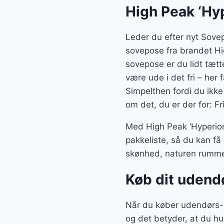
High Peak ‘Hy
Leder du efter nyt Sove
sovepose fra brandet Hig
sovepose er du lidt tætt
være ude i det fri – her 
Simpelthen fordi du ikke
om det, du er der for: Fr
Med High Peak ‘Hyperion
pakkeliste, så du kan få
skønhed, naturen rumme
Køb dit udendø
Når du køber udendørs-g
og det betyder, at du h