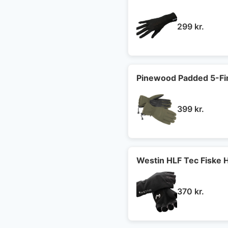
299
kr.
Pinewood Padded 5-Fi
399
kr.
Westin HLF Tec Fiske 
370
kr.