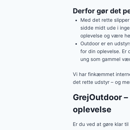
Derfor gør det pe
Med det rette slipper
sidde midt ude i inge
oplevelse og være hel
Outdoor er en udstyrs
for din oplevelse. Er
ung som gammel vær
Vi har finkæmmet interne
det rette udstyr – og mer
GrejOutdoor – a
oplevelse
Er du ved at gøre klar t