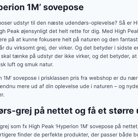
perion 1M’ sovepose
poser udstyr til den næste udendørs-oplevelse? Så er H
h Peak øjensynligt det helt rette for dig. Med High Pea
ere på at kunne fokusere helt på naturen og den fantasti
får du virksomt grej, der virker. Og det betyder i sidste
 skal tænke på udstyr der ikke virker, og det betyder, a
isk luft og smuk natur.
 1M’ sovepose i prisklassen pris fra webshop er du nær
 endnu mere ud af din oplevelse ude i naturen – og nyd
r.
rs-grej på nettet og få et større
rej som fx High Peak ‘Hyperion 1M’ sovepose på nettet, 
urtigere finder de perfekte produkter, der passer både 