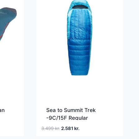
an
Sea to Summit Trek
-9C/15F Regular
Dunsovepose LZ Blå
Den
Den
3.499
kr.
2.581
kr.
Vinter (
oprindelige
aktuelle