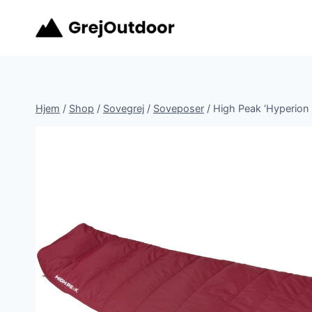
Fortsæt
til
indhold
Hjem
/
Shop
/
Sovegrej
/
Soveposer
/
High Peak ‘Hyperion