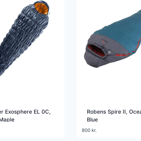
er Exosphere EL 0C,
Robens Spire II, Oce
 Maple
Blue
800
kr.