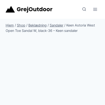
Fortsæt
til
indhold
Hjem
/
Shop
/
Beklædning
/
Sandaler
/
Keen Astoria West
Open Toe Sandal W, black-36 – Keen sandaler