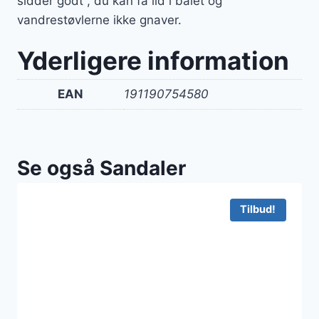
sidder godt , du kan få ild i bålet og
vandrestøvlerne ikke gnaver.
Yderligere information
EAN
191190754580
Se også Sandaler
Tilbud!