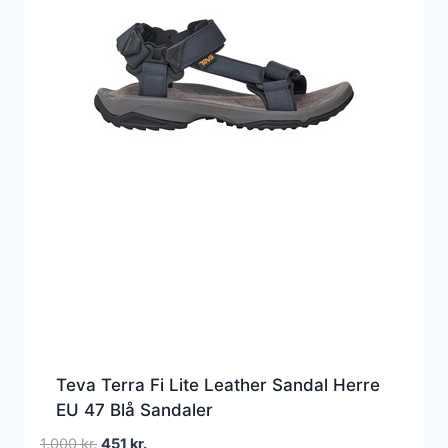
Teva Terra Fi Lite Leather Sandal Herre
EU 47 Blå Sandaler
Den
Den
1.000
kr.
451
kr.