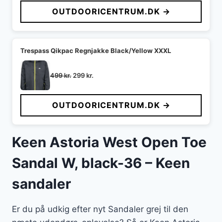
pris
pris
OUTDOORICENTRUM.DK →
var:
er:
499 kr..
299 kr..
Trespass Qikpac Regnjakke Black/Yellow XXXL
Den
Den
499
kr.
299
kr.
oprindelige
aktuelle
pris
pris
OUTDOORICENTRUM.DK →
var:
er:
499 kr..
299 kr..
Keen Astoria West Open Toe
Sandal W, black-36 – Keen
sandaler
Er du på udkig efter nyt Sandaler grej til den