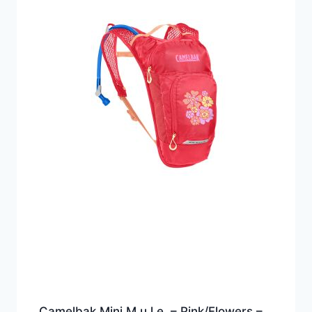
Camelbak Mini M.u.l.e. – Pink/Flowers –