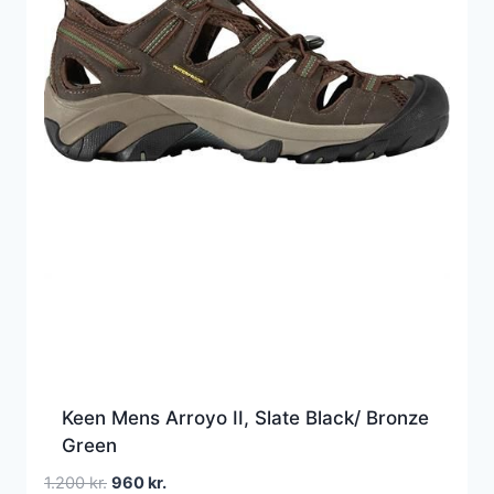
Keen Mens Arroyo II, Slate Black/ Bronze
Green
Den
Den
1.200
kr.
960
kr.