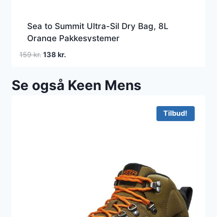
Sea to Summit Ultra-Sil Dry Bag, 8L
Orange Pakkesystemer
Den
Den
159
kr.
138
kr.
oprindelige
aktuelle
pris
pris
Se også Keen Mens
var:
er:
159 kr..
138 kr..
Tilbud!