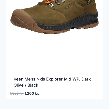
Keen Mens Nxis Explorer Mid WP, Dark
Olive / Black
Den
Den
1.500
kr.
1.200
kr.
oprindelige
aktuelle
pris
pris