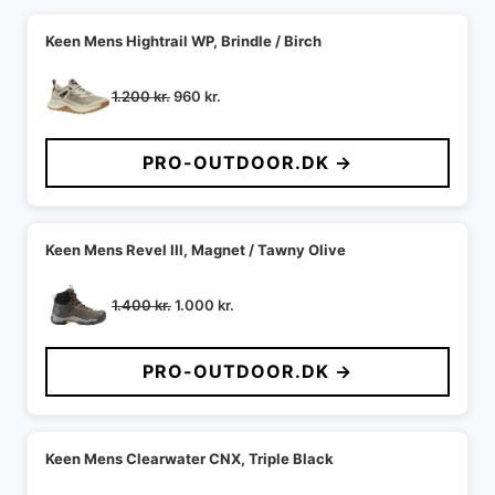
Keen Mens Hightrail WP, Brindle / Birch
Den
Den
1.200
kr.
960
kr.
oprindelige
aktuelle
pris
pris
PRO-OUTDOOR.DK →
var:
er:
1.200 kr..
960 kr..
Keen Mens Revel III, Magnet / Tawny Olive
Den
Den
1.400
kr.
1.000
kr.
oprindelige
aktuelle
pris
pris
PRO-OUTDOOR.DK →
var:
er:
1.400 kr..
1.000 kr..
Keen Mens Clearwater CNX, Triple Black