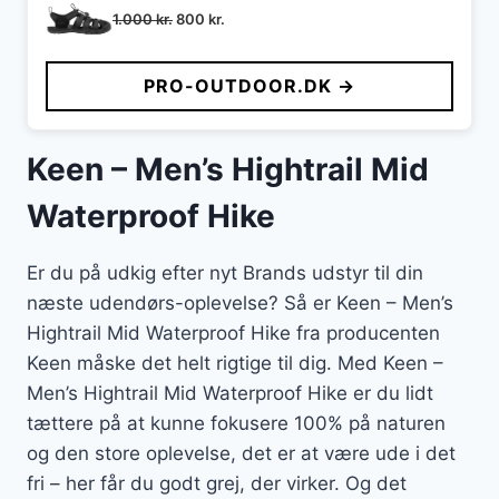
Den
Den
1.000
kr.
800
kr.
oprindelige
aktuelle
pris
pris
PRO-OUTDOOR.DK →
var:
er:
1.000 kr..
800 kr..
Keen – Men’s Hightrail Mid
Waterproof Hike
Er du på udkig efter nyt Brands udstyr til din
næste udendørs-oplevelse? Så er Keen – Men’s
Hightrail Mid Waterproof Hike fra producenten
Keen måske det helt rigtige til dig. Med Keen –
Men’s Hightrail Mid Waterproof Hike er du lidt
tættere på at kunne fokusere 100% på naturen
og den store oplevelse, det er at være ude i det
fri – her får du godt grej, der virker. Og det