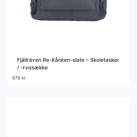
Fjällräven Re-Kånken-slate – Skoletasker
/ -rygsække
679
kr.