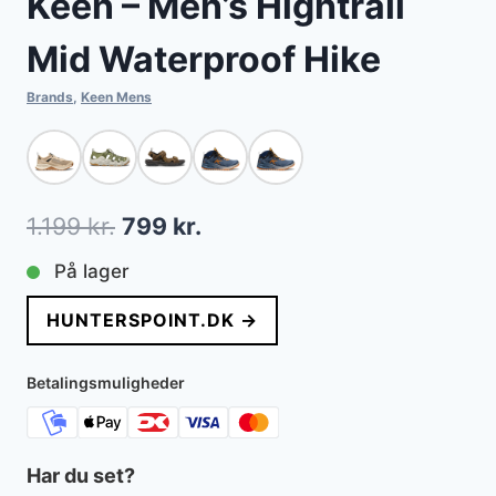
Keen – Men’s Hightrail
Mid Waterproof Hike
Brands
,
Keen Mens
Den
Den
1.199
kr.
799
kr.
oprindelige
aktuelle
På lager
pris
pris
HUNTERSPOINT.DK →
var:
er:
1.199 kr..
799 kr..
Betalingsmuligheder
Har du set?