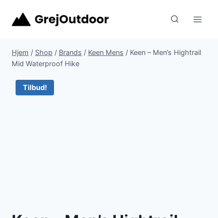
Fortsæt
til
indhold
Hjem
/
Shop
/
Brands
/
Keen Mens
/
Keen – Men’s Hightrail
Mid Waterproof Hike
Tilbud!