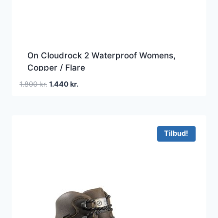
On Cloudrock 2 Waterproof Womens,
Copper / Flare
Den
Den
1.800
kr.
1.440
kr.
oprindelige
aktuelle
pris
pris
var:
er:
1.800 kr..
1.440 kr..
Tilbud!