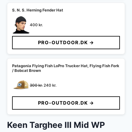
S. N. S. Herning Fender Hat
400
kr.
PRO-OUTDOOR.DK →
Patagonia Flying Fish LoPro Trucker Hat, Flying Fish Fork
/ Bobcat Brown
Den
Den
300
kr.
240
kr.
oprindelige
aktuelle
pris
pris
PRO-OUTDOOR.DK →
var:
er:
300 kr..
240 kr..
Keen Targhee III Mid WP