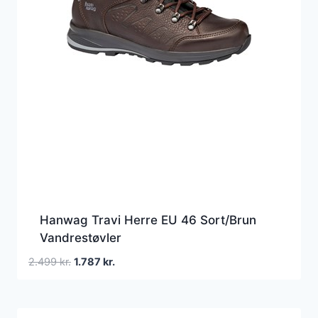
Hanwag Travi Herre EU 46 Sort/Brun
Vandrestøvler
Den
Den
2.499
kr.
1.787
kr.
oprindelige
aktuelle
pris
pris
var:
er: