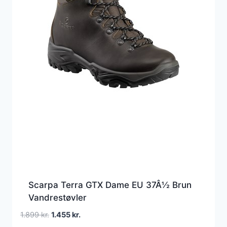
Scarpa Terra GTX Dame EU 37Â½ Brun
Vandrestøvler
Den
Den
1.899
kr.
1.455
kr.
oprindelige
aktuelle