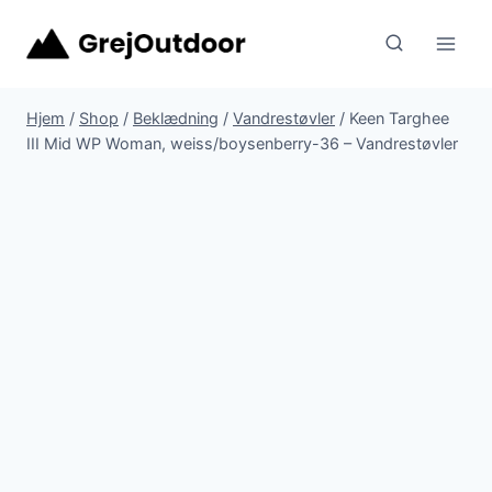
Fortsæt
til
indhold
Hjem
/
Shop
/
Beklædning
/
Vandrestøvler
/
Keen Targhee
III Mid WP Woman, weiss/boysenberry-36 – Vandrestøvler