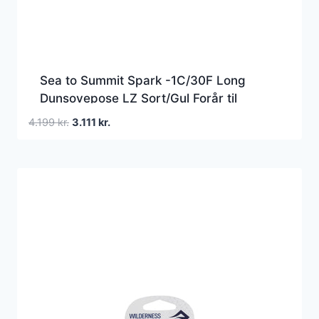
Sea to Summit Spark -1C/30F Long
Dunsovepose LZ Sort/Gul Forår til
efterår (+3Â°C til -8Â°C)
Den
Den
4.199
kr.
3.111
kr.
oprindelige
aktuelle
pris
pris
var:
er:
4.199 kr..
3.111 kr..