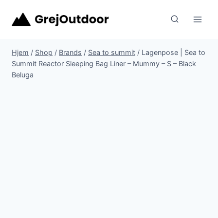
Fortsæt
til
indhold
Hjem
/
Shop
/
Brands
/
Sea to summit
/
Lagenpose | Sea to
Summit Reactor Sleeping Bag Liner – Mummy – S – Black
Beluga