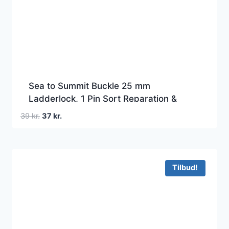
Sea to Summit Buckle 25 mm
Ladderlock, 1 Pin Sort Reparation &
vedligeholdelse
Den
Den
39
kr.
37
kr.
oprindelige
aktuelle
pris
pris
var:
er:
39 kr..
37 kr..
Tilbud!