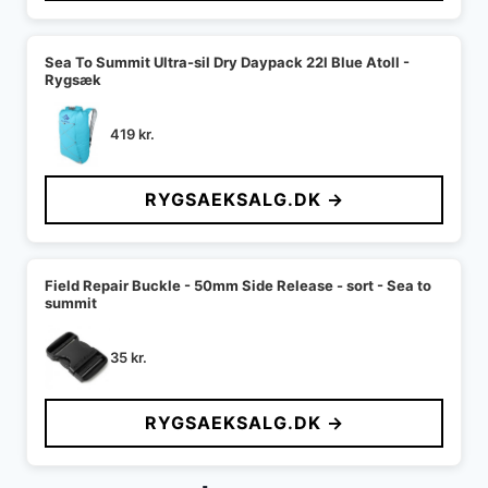
Sea To Summit Ultra-sil Dry Daypack 22l Blue Atoll -
Rygsæk
419
kr.
RYGSAEKSALG.DK →
Field Repair Buckle - 50mm Side Release - sort - Sea to
summit
35
kr.
RYGSAEKSALG.DK →