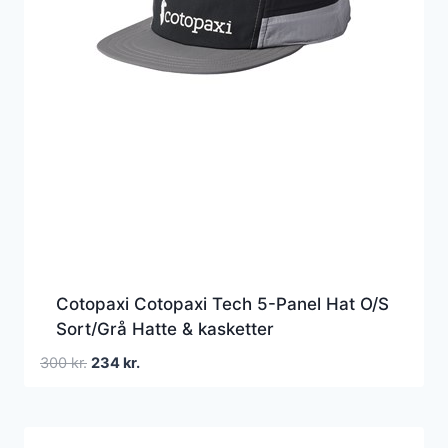
Cotopaxi Cotopaxi Tech 5-Panel Hat O/S
Sort/Grå Hatte & kasketter
Den
Den
300
kr.
234
kr.
oprindelige
aktuelle
pris
pris
var:
er: