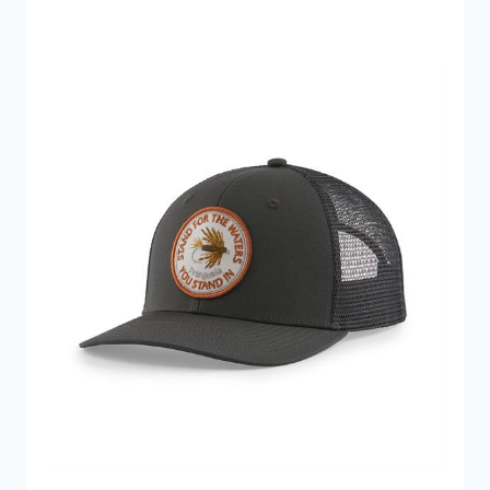
300 kr..
234 kr..