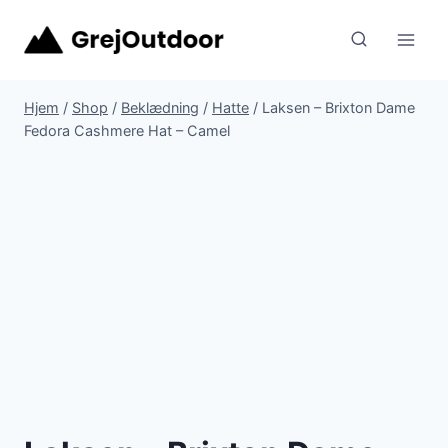
Fortsæt
til
indhold
Hjem
/
Shop
/
Beklædning
/
Hatte
/
Laksen – Brixton Dame
Fedora Cashmere Hat – Camel