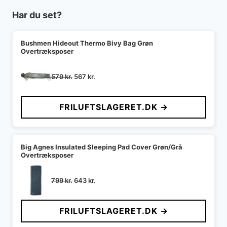
Har du set?
Bushmen Hideout Thermo Bivy Bag Grøn
Overtræksposer
Den
Den
579
kr.
567
kr.
oprindelige
aktuelle
pris
pris
FRILUFTSLAGERET.DK →
var:
er:
579 kr..
567 kr..
Big Agnes Insulated Sleeping Pad Cover Grøn/Grå
Overtræksposer
Den
Den
799
kr.
643
kr.
oprindelige
aktuelle
pris
pris
FRILUFTSLAGERET.DK →
var:
er:
799 kr..
643 kr..