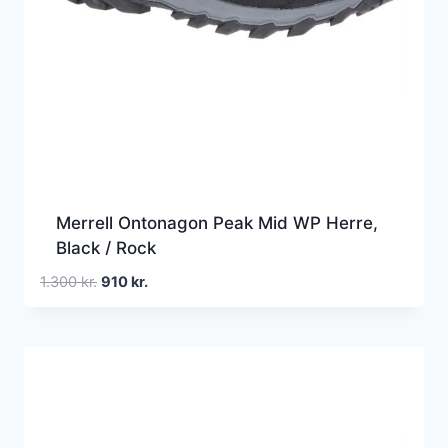
Merrell Ontonagon Peak Mid WP Herre,
Black / Rock
Den
Den
1.300
kr.
910
kr.
oprindelige
aktuelle
pris
pris
var:
er:
1.300 kr..
910 kr..