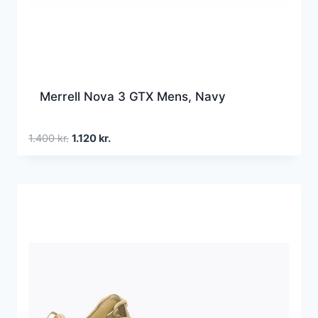
Merrell Nova 3 GTX Mens, Navy
Den
Den
1.400
kr.
1.120
kr.
oprindelige
aktuelle
pris
pris
var:
er:
1.400 kr..
1.120 kr..