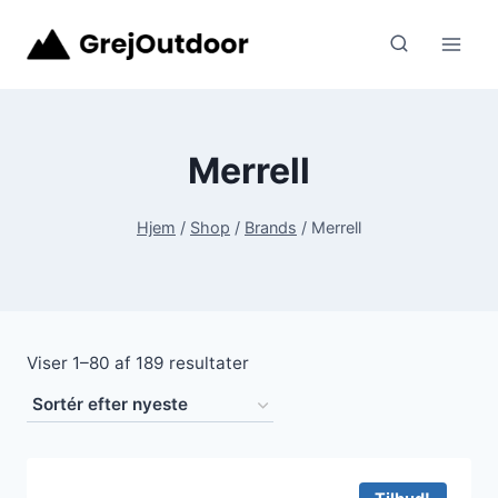
Fortsæt
til
indhold
Merrell
Hjem
/
Shop
/
Brands
/
Merrell
Sorteret
Viser 1–80 af 189 resultater
efter
seneste