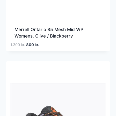
Merrell Ontario 85 Mesh Mid WP
Womens, Olive / Blackberry
Den
Den
1.300
kr.
800
kr.
oprindelige
aktuelle
pris
pris
var:
er:
1.300 kr..
800 kr..