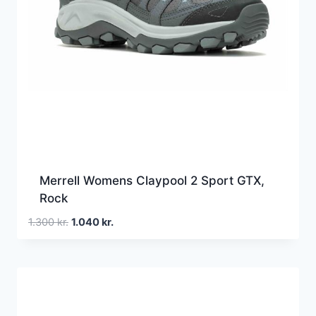
Merrell Womens Claypool 2 Sport GTX,
Rock
Den
Den
1.300
kr.
1.040
kr.
oprindelige
aktuelle
pris
pris
var:
er:
1.300 kr..
1.040 kr..