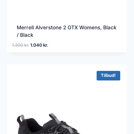
Merrell Alverstone 2 GTX Womens, Black
/ Black
Den
Den
1.300
kr.
1.040
kr.
oprindelige
aktuelle
pris
pris
var:
er:
1.300 kr..
1.040 kr..
Tilbud!