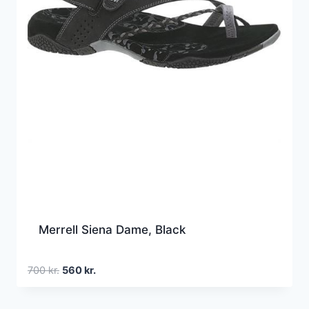
Merrell Siena Dame, Black
Den
Den
700
kr.
560
kr.
oprindelige
aktuelle
pris
pris