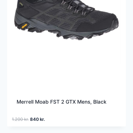
Merrell Moab FST 2 GTX Mens, Black
Den
Den
1.200
kr.
840
kr.
oprindelige
aktuelle
pris
pris