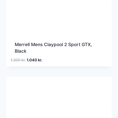
Merrell Mens Claypool 2 Sport GTX,
Black
Den
Den
1.300
kr.
1.040
kr.
oprindelige
aktuelle
pris
pris
var:
er:
1.300 kr..
1.040 kr..