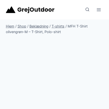
Fortsæt
til
indhold
Hjem
/
Shop
/
Beklædning
/
T-shirts
/
MFH T-Shirt
olivengrøn-M – T-Shirt, Polo-shirt