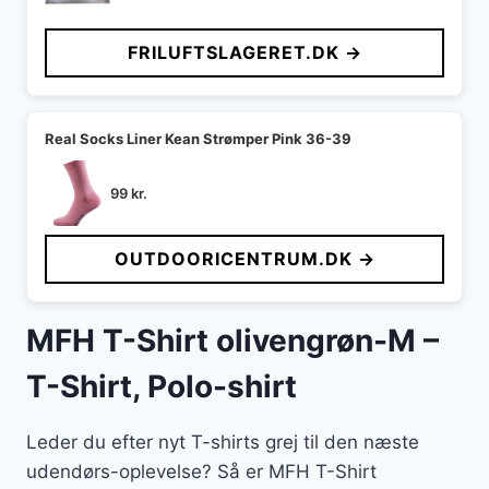
oprindelige
aktuelle
pris
pris
FRILUFTSLAGERET.DK →
var:
er:
119 kr..
113 kr..
Real Socks Liner Kean Strømper Pink 36-39
99
kr.
OUTDOORICENTRUM.DK →
MFH T-Shirt olivengrøn-M –
T-Shirt, Polo-shirt
Leder du efter nyt T-shirts grej til den næste
udendørs-oplevelse? Så er MFH T-Shirt