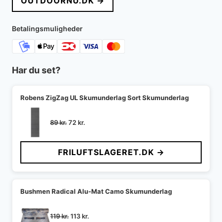
OUTDOORNU.DK →
Betalingsmuligheder
Har du set?
Robens ZigZag UL Skumunderlag Sort Skumunderlag
Den
Den
89
kr.
72
kr.
oprindelige
aktuelle
pris
pris
FRILUFTSLAGERET.DK →
var:
er:
89 kr..
72 kr..
Bushmen Radical Alu-Mat Camo Skumunderlag
Den
Den
119
kr.
113
kr.