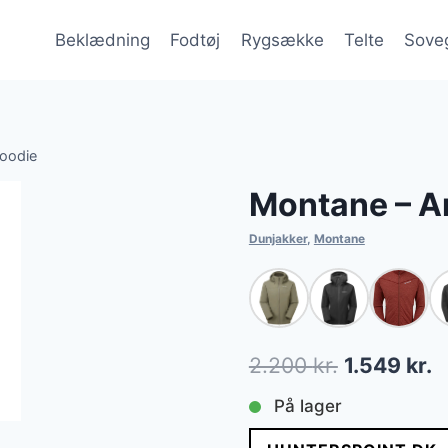
Beklædning
Fodtøj
Rygsække
Telte
Sove
Hoodie
Montane – A
Dunjakker
,
Montane
Den
D
2.200
kr.
1.549
kr.
oprindelig
a
På lager
pris
p