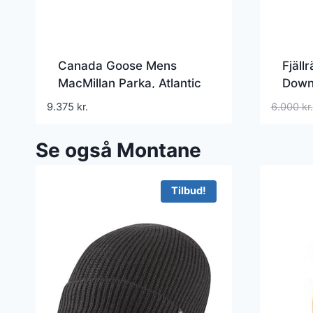
Canada Goose Mens
Fjäll
MacMillan Parka, Atlantic
Down
Navy
Black
9.375
kr.
6.000
kr.
Se også Montane
Tilbud!