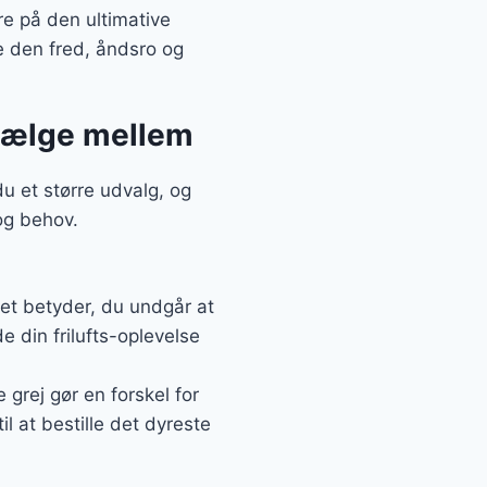
e på den ultimative
e den fred, åndsro og
 vælge mellem
u et større udvalg, og
og behov.
Det betyder, du undgår at
e din frilufts-oplevelse
grej gør en forskel for
il at bestille det dyreste