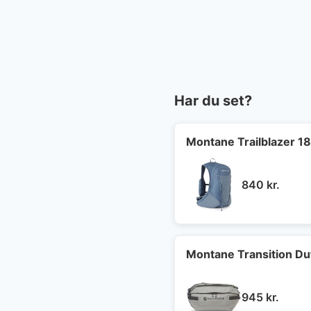
Har du set?
Montane Trailblazer 1
840
kr.
Montane Transition Duf
945
kr.