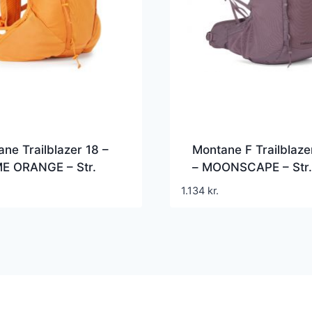
ne Trailblazer 18 –
Montane F Trailblaze
E ORANGE – Str.
– MOONSCAPE – Str
SIZE – Rygsæk
SIZE – Rygsæk
1.134
kr.