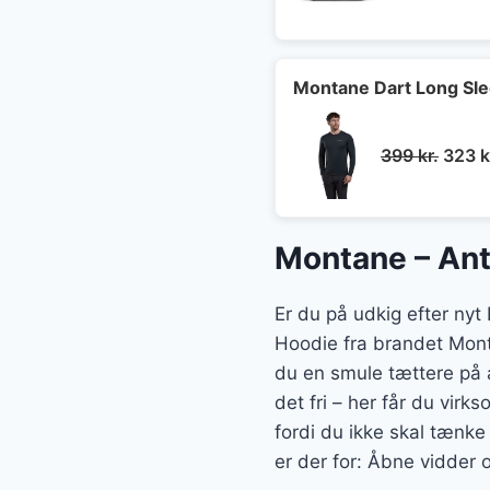
Montane Dart Long Sle
Den
399
kr.
323
k
oprin
pris
var:
Montane – Ant
399 kr
Er du på udkig efter nyt
Hoodie fra brandet Monta
du en smule tættere på a
det fri – her får du vir
fordi du ikke skal tænke
er der for: Åbne vidder 