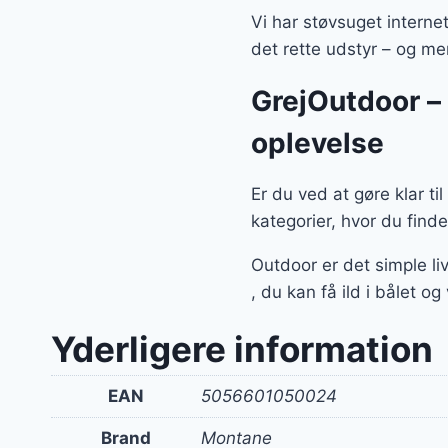
Vi har støvsuget interne
det rette udstyr – og m
GrejOutdoor – a
oplevelse
Er du ved at gøre klar ti
kategorier, hvor du find
Outdoor er det simple l
, du kan få ild i bålet o
Yderligere information
EAN
5056601050024
Brand
Montane