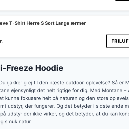
eve T-Shirt Herre S Sort Lange ærmer
Den
r.
FRILU
delige
aktuelle
pris
er:
i-Freeze Hoodie
..
323 kr..
 Dunjakker grej til den næste outdoor-oplevelse? Så er
ne øjensynligt det helt rigtige for dig. Med Montane –
t kunne fokusere helt på naturen og den store oplevelse
ksomt udstyr, der fungerer. Og det betyder i sidste ende 
 på udstyr der ikke virker, og det betyder, at du kan ko
og smuk natur.