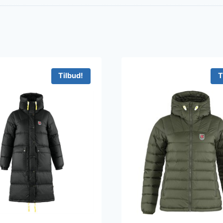
Tilbud!
T