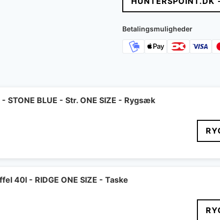
HUNTERSPOINT.DK 
var:
e
2.200 kr..
1
Betalingsmuligheder
8 - STONE BLUE - Str. ONE SIZE - Rygsæk
RY
fel 40l - RIDGE ONE SIZE - Taske
RY