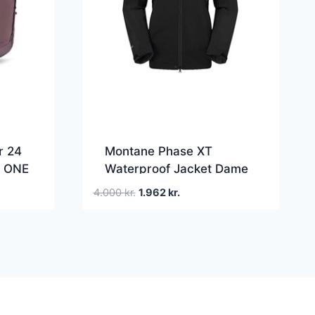
r 24
Montane Phase XT
. ONE
Waterproof Jacket Dame
XL Sort Skaljakker
Den
Den
4.000
kr.
1.962
kr.
oprindelige
aktuelle
pris
pris
var:
er:
4.000 kr..
1.962 kr..