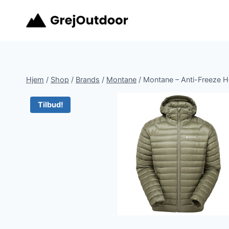
Fortsæt
til
indhold
Hjem
/
Shop
/
Brands
/
Montane
/
Montane – Anti-Freeze 
Tilbud!