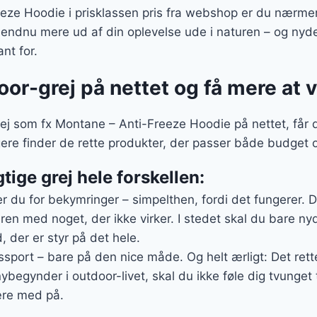
ze Hoodie i prisklassen pris fra webshop er du nærmer
 endnu mere ud af din oplevelse ude i naturen – og nyd
nt for.
door-grej på nettet og få mere at
ej som fx Montane – Anti-Freeze Hoodie på nettet, får d
gere finder de rette produkter, der passer både budget 
gtige grej hele forskellen:
er du for bekymringer – simpelthen, fordi det fungerer. 
ren med noget, der ikke virker. I stedet skal du bare nyd
, der er styr på det hele.
sport – bare på den nice måde. Og helt ærligt: Det rette 
ybegynder i outdoor-livet, skal du ikke føle dig tvunget t
ære med på.