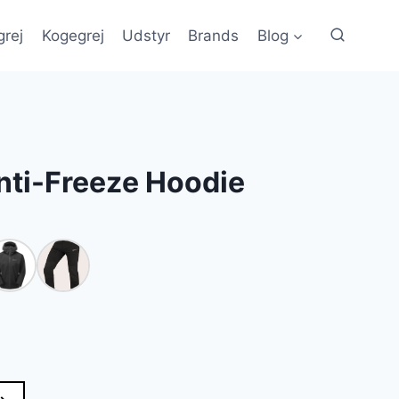
grej
Kogegrej
Udstyr
Brands
Blog
nti-Freeze Hoodie
en
e
ktuelle
ris