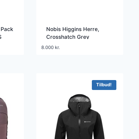
n Pack
Nobis Higgins Herre,
S
Crosshatch Grey
8.000
kr.
.
Tilbud!