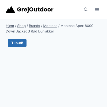
Fortsæt
til
indhold
Hjem
/
Shop
/
Brands
/
Montane
/
Montane Apex 8000
Down Jacket S Rød Dunjakker
Tilbud!