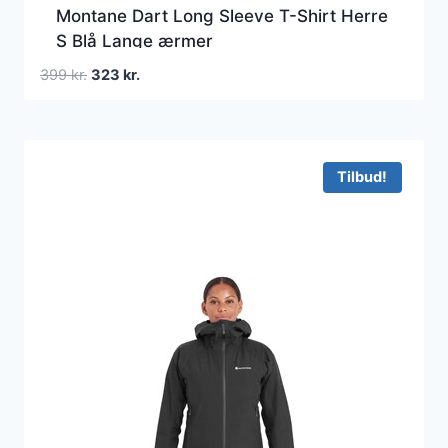
Montane Dart Long Sleeve T-Shirt Herre
S Blå Lange ærmer
Den
Den
399
kr.
323
kr.
oprindelige
aktuelle
pris
pris
var:
er:
399 kr..
323 kr..
Tilbud!