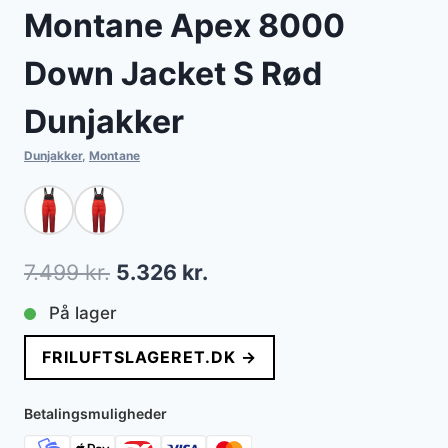
Montane Apex 8000
Down Jacket S Rød
Dunjakker
Dunjakker
,
Montane
Den
Den
7.499
kr.
5.326
kr.
oprindelige
aktuelle
På lager
pris
pris
FRILUFTSLAGERET.DK →
var:
er:
7.499 kr..
5.326 kr..
Betalingsmuligheder