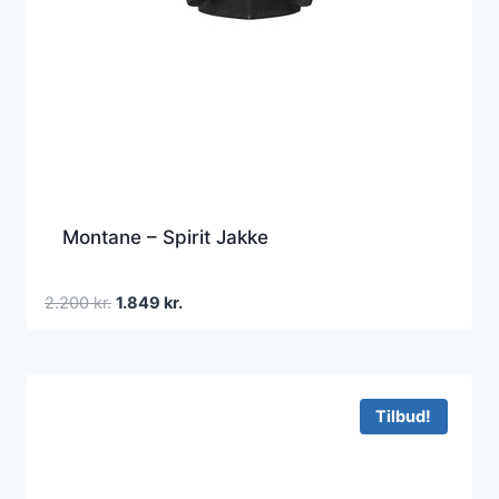
Montane – Spirit Jakke
Den
Den
2.200
kr.
1.849
kr.
oprindelige
aktuelle
pris
pris
var:
er:
2.200 kr..
1.849 kr..
Tilbud!