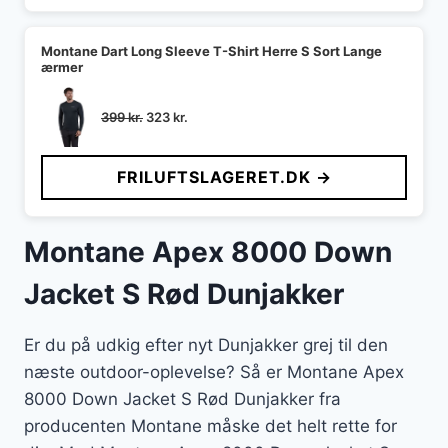
Montane Dart Long Sleeve T-Shirt Herre S Sort Lange
ærmer
Den
Den
399
kr.
323
kr.
oprindelige
aktuelle
pris
pris
FRILUFTSLAGERET.DK →
var:
er:
399 kr..
323 kr..
Montane Apex 8000 Down
Jacket S Rød Dunjakker
Er du på udkig efter nyt Dunjakker grej til den
næste outdoor-oplevelse? Så er Montane Apex
8000 Down Jacket S Rød Dunjakker fra
producenten Montane måske det helt rette for