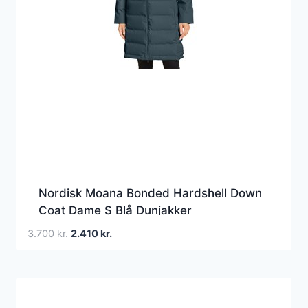
Nordisk Moana Bonded Hardshell Down
Coat Dame S Blå Dunjakker
Den
Den
3.700
kr.
2.410
kr.
oprindelige
aktuelle
pris
pris
var:
er:
3.700 kr..
2.410 kr..