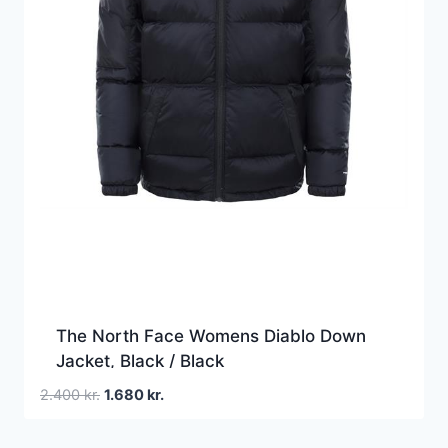
The North Face Womens Diablo Down
Jacket, Black / Black
Den
Den
2.400
kr.
1.680
kr.
oprindelige
aktuelle
pris
pris