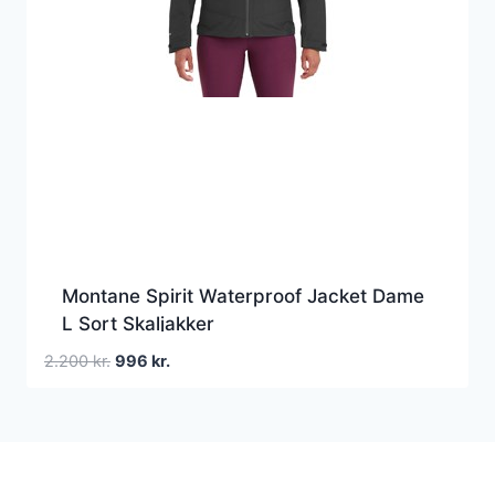
Montane Spirit Waterproof Jacket Dame
L Sort Skaljakker
Den
Den
2.200
kr.
996
kr.
oprindelige
aktuelle
pris
pris
var:
er:
2.200 kr..
996 kr..