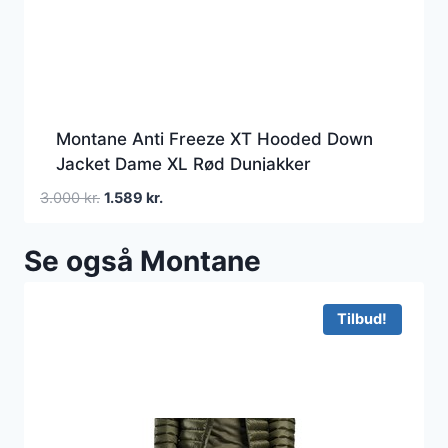
Montane Anti Freeze XT Hooded Down
Jacket Dame XL Rød Dunjakker
Den
Den
3.000
kr.
1.589
kr.
oprindelige
aktuelle
pris
pris
Se også Montane
var:
er:
3.000 kr..
1.589 kr..
Tilbud!