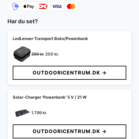
Har du set?
LedLenser Transport Boks/Powerbank
Den
Den
399
kr.
200
kr.
oprindelige
aktuelle
pris
pris
OUTDOORICENTRUM.DK →
var:
er:
399 kr..
200 kr..
Solar-Charger 'Powerbank' 5 V / 21 W
1.799
kr.
OUTDOORICENTRUM.DK →