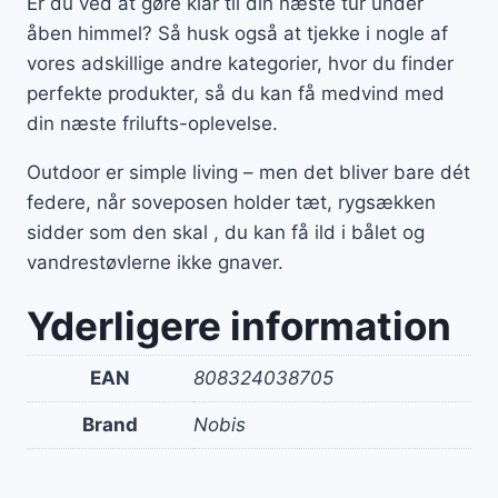
Er du ved at gøre klar til din næste tur under
åben himmel? Så husk også at tjekke i nogle af
vores adskillige andre kategorier, hvor du finder
perfekte produkter, så du kan få medvind med
din næste frilufts-oplevelse.
Outdoor er simple living – men det bliver bare dét
federe, når soveposen holder tæt, rygsækken
sidder som den skal , du kan få ild i bålet og
vandrestøvlerne ikke gnaver.
Yderligere information
EAN
808324038705
Brand
Nobis