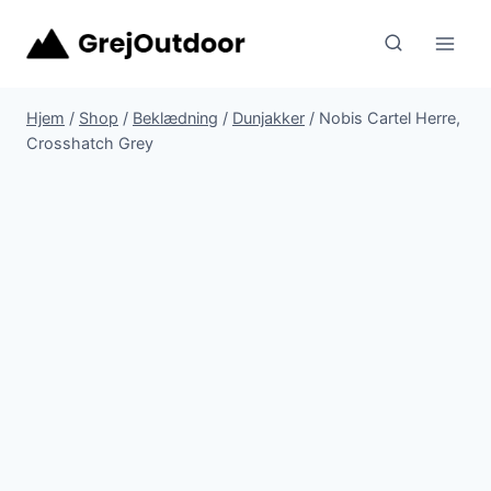
Fortsæt
til
indhold
Hjem
/
Shop
/
Beklædning
/
Dunjakker
/
Nobis Cartel Herre,
Crosshatch Grey