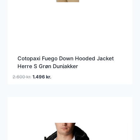
Cotopaxi Fuego Down Hooded Jacket
Herre S Grøn Dunjakker
Den
Den
2.600
kr.
1.496
kr.
oprindelige
aktuelle
pris
pris
var:
er:
2.600 kr..
1.496 kr..