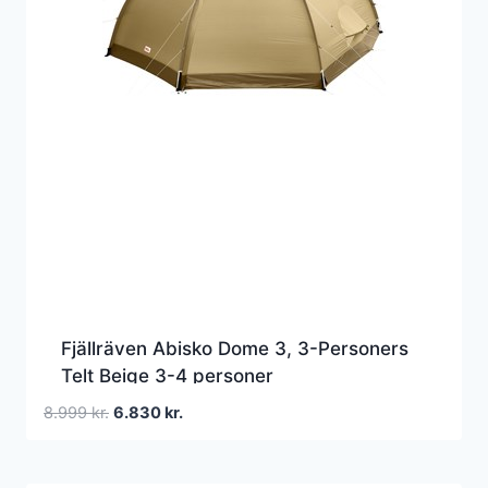
Fjällräven Abisko Dome 3, 3-Personers
Telt Beige 3-4 personer
Den
Den
8.999
kr.
6.830
kr.
oprindelige
aktuelle
pris
pris
var:
er: