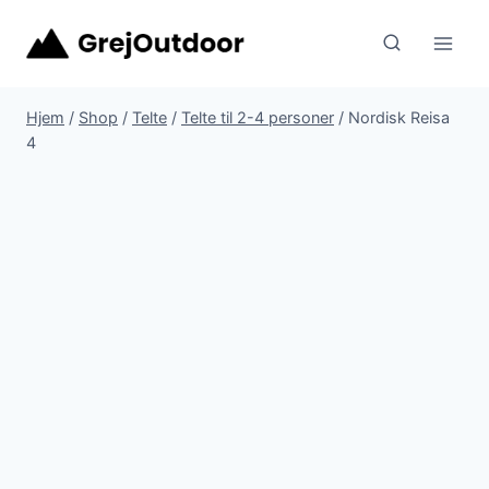
Fortsæt
til
indhold
Hjem
/
Shop
/
Telte
/
Telte til 2-4 personer
/
Nordisk Reisa
4