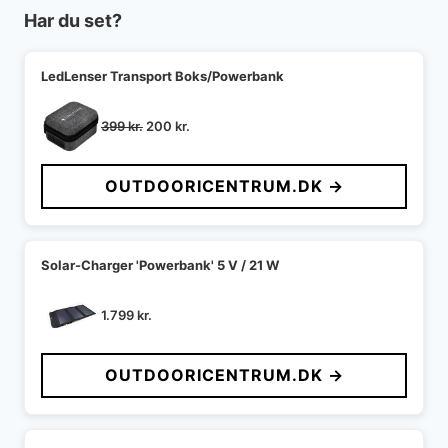
Har du set?
LedLenser Transport Boks/Powerbank
Den
Den
399
kr.
200
kr.
oprindelige
aktuelle
pris
pris
OUTDOORICENTRUM.DK →
var:
er:
399 kr..
200 kr..
Solar-Charger 'Powerbank' 5 V / 21 W
1.799
kr.
OUTDOORICENTRUM.DK →