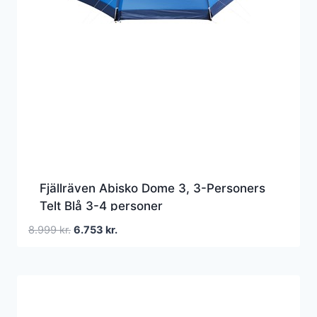
Fjällräven Abisko Dome 3, 3-Personers
Telt Blå 3-4 personer
Den
Den
8.999
kr.
6.753
kr.
oprindelige
aktuelle
pris
pris
var:
er:
8.999 kr..
6.753 kr..