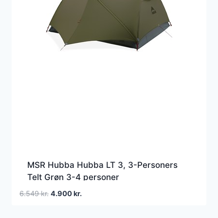
MSR Hubba Hubba LT 3, 3-Personers
Telt Grøn 3-4 personer
Den
Den
6.549
kr.
4.900
kr.
oprindelige
aktuelle
pris
pris