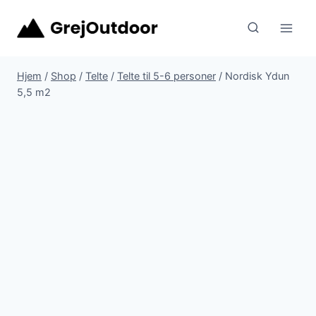
Fortsæt
til
indhold
Hjem
/
Shop
/
Telte
/
Telte til 5-6 personer
/
Nordisk Ydun
5,5 m2