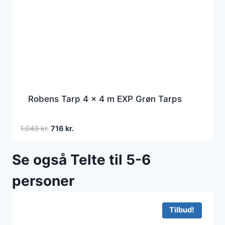
Robens Tarp 4 x 4 m EXP Grøn Tarps
Den
Den
1.049
kr.
716
kr.
oprindelige
aktuelle
pris
pris
Se også Telte til 5-6
var:
er:
1.049 kr..
716 kr..
personer
Tilbud!