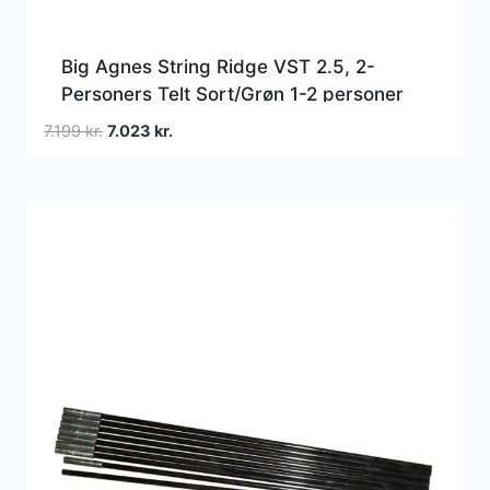
Big Agnes String Ridge VST 2.5, 2-
Personers Telt Sort/Grøn 1-2 personer
Den
Den
7.199
kr.
7.023
kr.
oprindelige
aktuelle
pris
pris
var:
er:
7.199 kr..
7.023 kr..