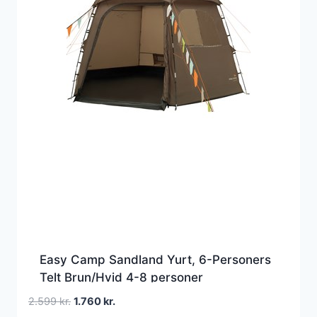
Easy Camp Sandland Yurt, 6-Personers
Telt Brun/Hvid 4-8 personer
Den
Den
2.599
kr.
1.760
kr.