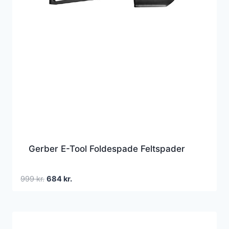
Gerber E-Tool Foldespade Feltspader
Den
Den
999
kr.
684
kr.
oprindelige
aktuelle
pris
pris
var:
er:
999 kr..
684 kr..