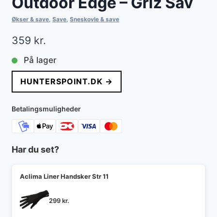
Outdoor Edge – Griz Sav
Økser & save
,
Save
,
Sneskovle & save
359
kr.
På lager
HUNTERSPOINT.DK →
Betalingsmuligheder
Har du set?
Aclima Liner Handsker Str 11
299
kr.