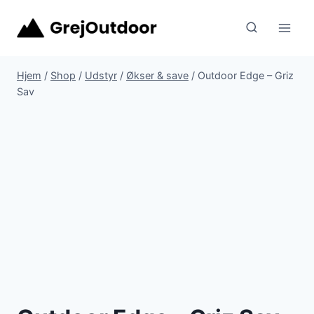
Fortsæt
til
indhold
Hjem
/
Shop
/
Udstyr
/
Økser & save
/
Outdoor Edge – Griz
Sav