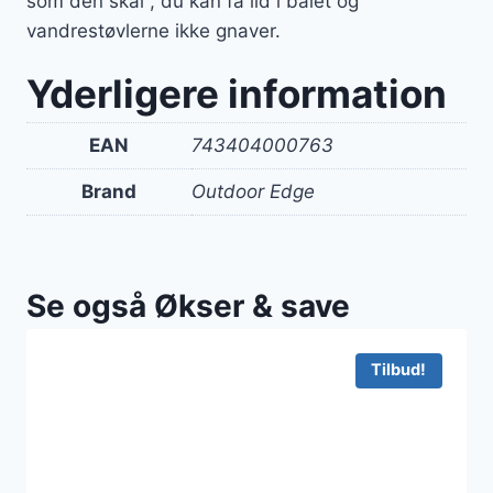
som den skal , du kan få ild i bålet og
vandrestøvlerne ikke gnaver.
Yderligere information
EAN
743404000763
Brand
Outdoor Edge
Se også Økser & save
Tilbud!