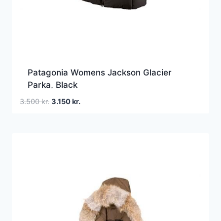
Patagonia Womens Jackson Glacier
Parka, Black
Den
Den
3.500
kr.
3.150
kr.
oprindelige
aktuelle
pris
pris
var:
er:
3.500 kr..
3.150 kr..