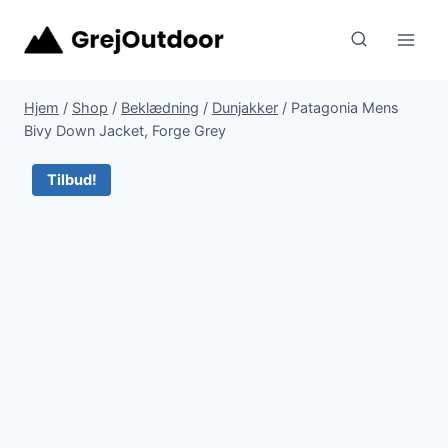
Fortsæt
til
indhold
Hjem
/
Shop
/
Beklædning
/
Dunjakker
/
Patagonia Mens
Bivy Down Jacket, Forge Grey
Tilbud!