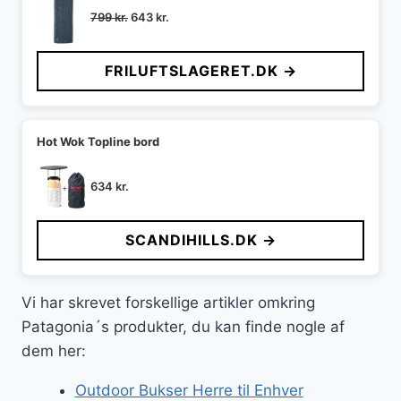
Den
Den
799
kr.
643
kr.
oprindelige
aktuelle
pris
pris
FRILUFTSLAGERET.DK →
var:
er:
799 kr..
643 kr..
Hot Wok Topline bord
634
kr.
SCANDIHILLS.DK →
Vi har skrevet forskellige artikler omkring
Patagonia´s produkter, du kan finde nogle af
dem her:
Outdoor Bukser Herre til Enhver