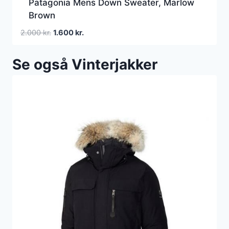
Patagonia Mens Down Sweater, Marlow
Brown
Den
Den
2.000
kr.
1.600
kr.
oprindelige
aktuelle
pris
pris
Se også Vinterjakker
var:
er:
2.000 kr..
1.600 kr..