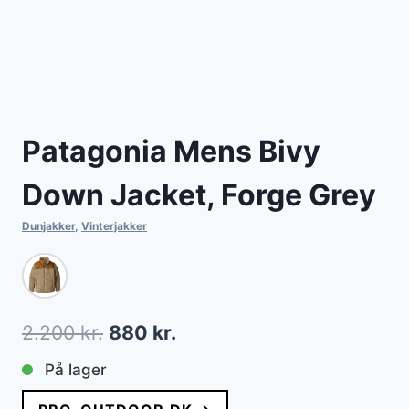
Patagonia Mens Bivy
Down Jacket, Forge Grey
Dunjakker
,
Vinterjakker
Den
Den
2.200
kr.
880
kr.
oprindelige
aktuelle
På lager
pris
pris