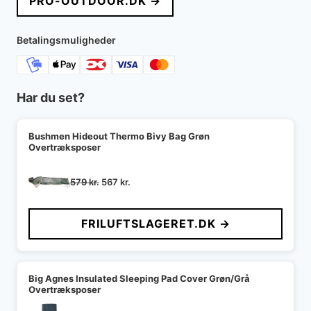
PRO-OUTDOOR.DK →
var:
er:
2.200 kr..
880 kr..
Betalingsmuligheder
Har du set?
Bushmen Hideout Thermo Bivy Bag Grøn
Overtræksposer
Den
Den
579
kr.
567
kr.
oprindelige
aktuelle
pris
pris
FRILUFTSLAGERET.DK →
var:
er:
579 kr..
567 kr..
Big Agnes Insulated Sleeping Pad Cover Grøn/Grå
Overtræksposer