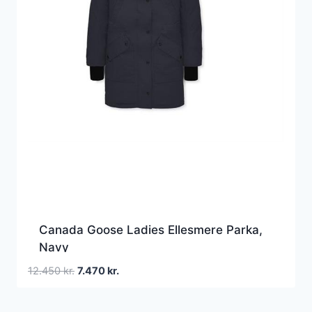
Canada Goose Ladies Ellesmere Parka,
Navy
Den
Den
12.450
kr.
7.470
kr.
oprindelige
aktuelle
pris
pris