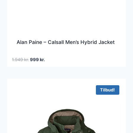
Alan Paine – Calsall Men’s Hybrid Jacket
Den
Den
1.949
kr.
999
kr.
oprindelige
aktuelle
pris
pris
var:
er:
1.949 kr..
999 kr..
Tilbud!