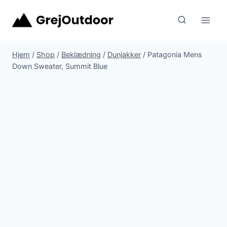
Fortsæt
til
indhold
Hjem
/
Shop
/
Beklædning
/
Dunjakker
/
Patagonia Mens
Down Sweater, Summit Blue