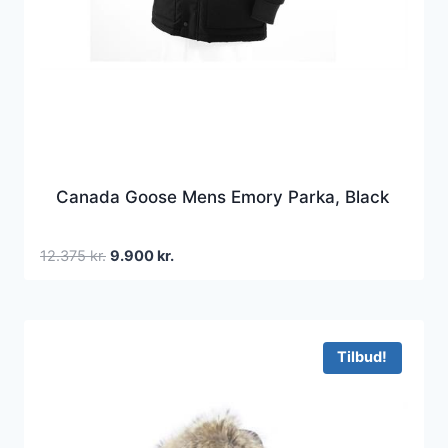
Canada Goose Mens Emory Parka, Black
Den
Den
12.375
kr.
9.900
kr.
oprindelige
aktuelle
pris
pris
var:
er:
12.375 kr..
9.900 kr..
Tilbud!