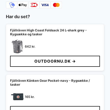
Har du set?
Fjällräven High Coast Foldsack 24 L-shark grey -
Rygsække og tasker
642
kr.
OUTDOORNU.DK →
Fjällräven Kånken Gear Pocket-navy - Rygsække /
tasker
165
kr.