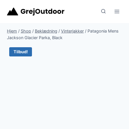
Fortsæt
til
indhold
Hjem
/
Shop
/
Beklædning
/
Vinterjakker
/
Patagonia Mens
Jackson Glacier Parka, Black
Tilbud!