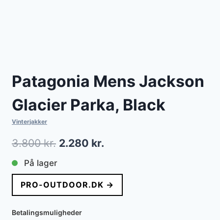
Patagonia Mens Jackson
Glacier Parka, Black
Vinterjakker
Den
Den
3.800
kr.
2.280
kr.
oprindelige
aktuelle
På lager
pris
pris
PRO-OUTDOOR.DK →
var:
er:
3.800 kr..
2.280 kr..
Betalingsmuligheder