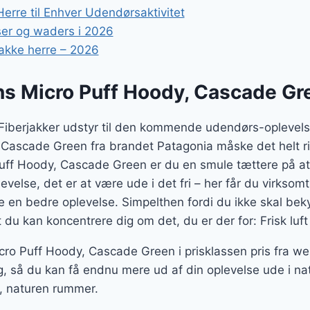
erre til Enhver Udendørsaktivitet
ser og waders i 2026
akke herre – 2026
s Micro Puff Hoody, Cascade Gr
t Fiberjakker udstyr til den kommende udendørs-oplevel
Cascade Green fra brandet Patagonia måske det helt ri
ff Hoody, Cascade Green er du en smule tættere på at
velse, det er at være ude i det fri – her får du virksomt
e en bedre oplevelse. Simpelthen fordi du ikke skal be
at du kan koncentrere dig om det, du er der for: Frisk luf
o Puff Hoody, Cascade Green i prisklassen pris fra we
g, så du kan få endnu mere ud af din oplevelse ude i n
d, naturen rummer.