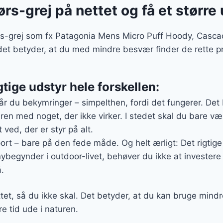
rs-grej på nettet og få et større
rs-grej som fx Patagonia Mens Micro Puff Hoody, Cascad
det betyder, at du med mindre besvær finder de rette p
gtige udstyr hele forskellen:
år du bekymringer – simpelthen, fordi det fungerer. Det
ren med noget, der ikke virker. I stedet skal du bare vær
t ved, der er styr på alt.
sport – bare på den fede måde. Og helt ærligt: Det rigtige
nybegynder i outdoor-livet, behøver du ikke at investere
.
ttet, så du ikke skal. Det betyder, at du kan bruge mindr
e tid ude i naturen.