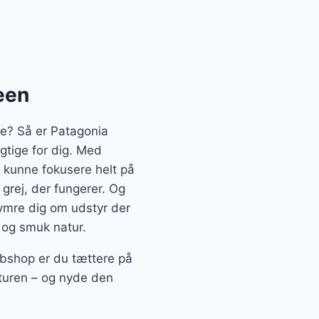
een
se? Så er Patagonia
gtige for dig. Med
 kunne fokusere helt på
 grej, der fungerer. Og
kymre dig om udstyr der
t og smuk natur.
bshop er du tættere på
aturen – og nyde den