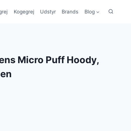
grej
Kogegrej
Udstyr
Brands
Blog
ens Micro Puff Hoody,
een
en
e
ktuelle