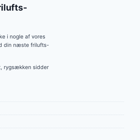
ilufts-
ke i nogle af vores
 din næste frilufts-
æt, rygsækken sidder