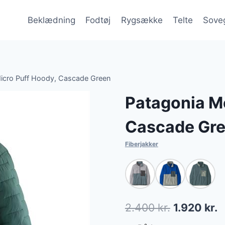
Beklædning
Fodtøj
Rygsække
Telte
Sove
icro Puff Hoody, Cascade Green
Patagonia M
Cascade Gr
Fiberjakker
Den
D
2.400
kr.
1.920
kr.
oprindelig
a