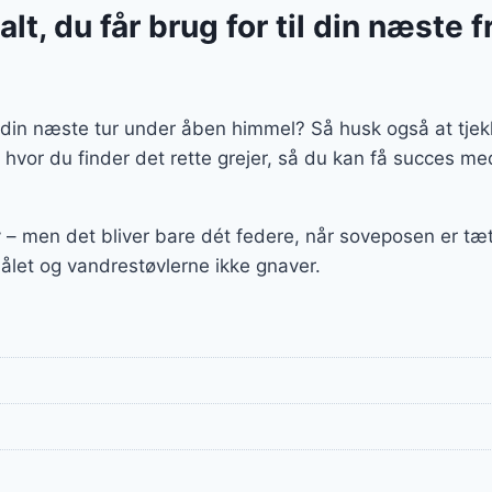
lt, du får brug for til din næste fr
il din næste tur under åben himmel? Så husk også at tjek
hvor du finder det rette grejer, så du kan få succes med
v – men det bliver bare dét federe, når soveposen er t
bålet og vandrestøvlerne ikke gnaver.