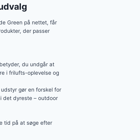
 udvalg
e Green på nettet, får
rodukter, der passer
 betyder, du undgår at
e i frilufts-oplevelse og
 udstyr gør en forskel for
 i det dyreste – outdoor
e tid på at søge efter