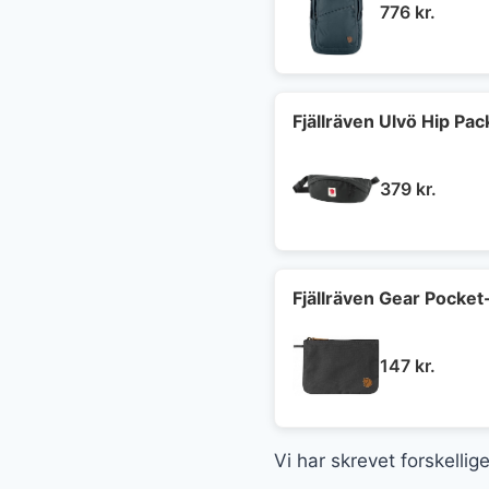
776
kr.
Fjällräven Ulvö Hip Pa
379
kr.
Fjällräven Gear Pocket
147
kr.
Vi har skrevet forskelli