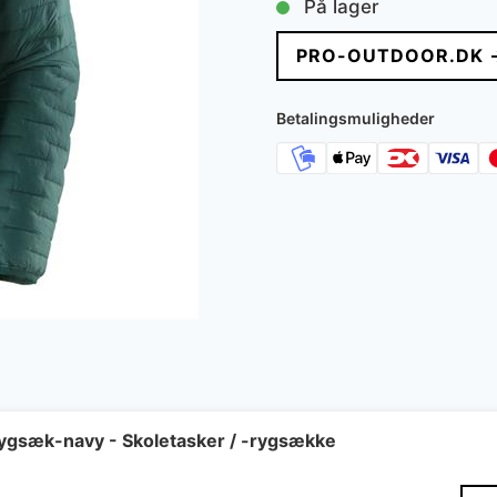
På lager
pris
p
PRO-OUTDOOR.DK 
var:
e
2.400 kr..
1
Betalingsmuligheder
 rygsæk-navy - Skoletasker / -rygsække