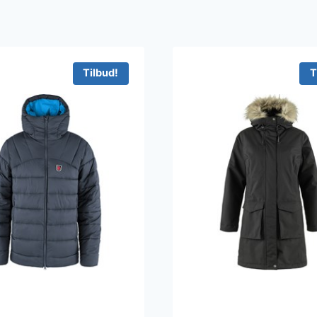
Tilbud!
T