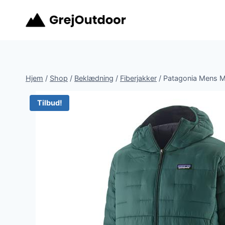
Fortsæt
til
indhold
Hjem
/
Shop
/
Beklædning
/
Fiberjakker
/
Patagonia Mens M
Tilbud!