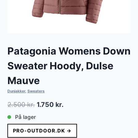
Patagonia Womens Down
Sweater Hoody, Dulse
Mauve
Dunjakker
,
Sweaters
Den
Den
2.500
kr.
1.750
kr.
oprindelige
aktuelle
På lager
pris
pris
PRO-OUTDOOR.DK →
var:
er: