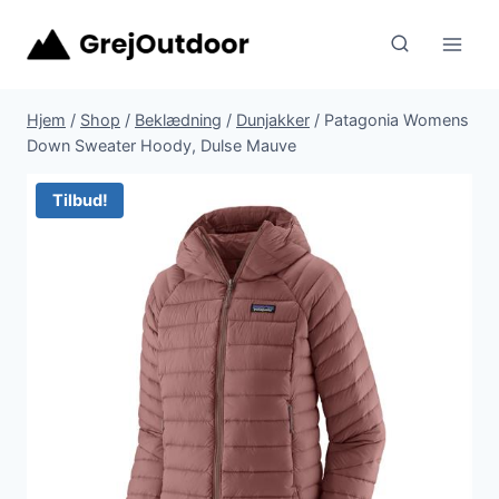
Fortsæt
til
indhold
Hjem
/
Shop
/
Beklædning
/
Dunjakker
/
Patagonia Womens
Down Sweater Hoody, Dulse Mauve
Tilbud!