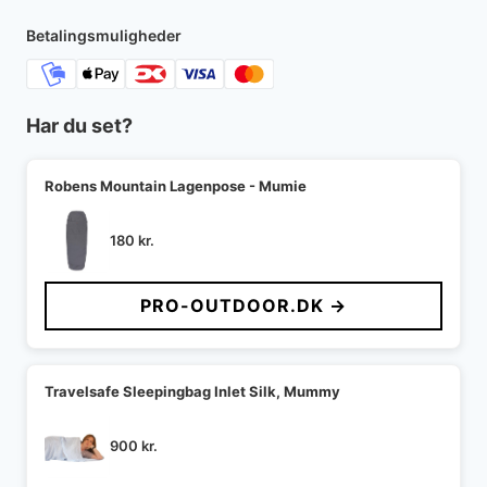
2.500 kr..
1.750 kr..
Betalingsmuligheder
Har du set?
Robens Mountain Lagenpose - Mumie
180
kr.
PRO-OUTDOOR.DK →
Travelsafe Sleepingbag Inlet Silk, Mummy
900
kr.