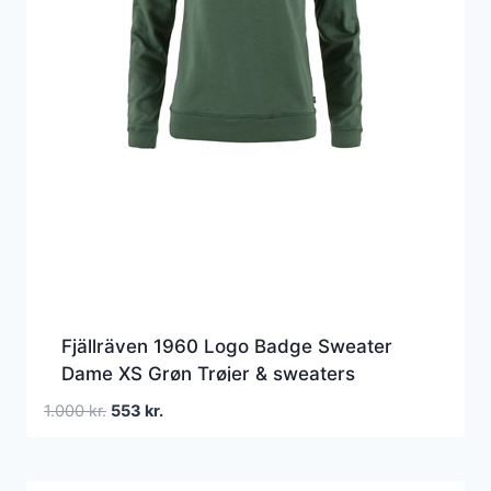
Fjällräven 1960 Logo Badge Sweater
Dame XS Grøn Trøjer & sweaters
Den
Den
1.000
kr.
553
kr.
oprindelige
aktuelle
pris
pris
var:
er: