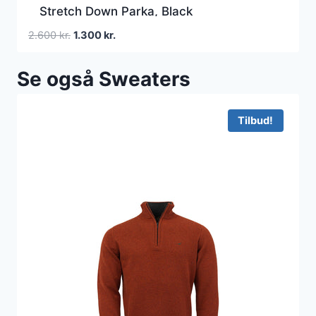
Stretch Down Parka, Black
Den
Den
2.600
kr.
1.300
kr.
oprindelige
aktuelle
pris
pris
Se også Sweaters
var:
er:
2.600 kr..
1.300 kr..
Tilbud!