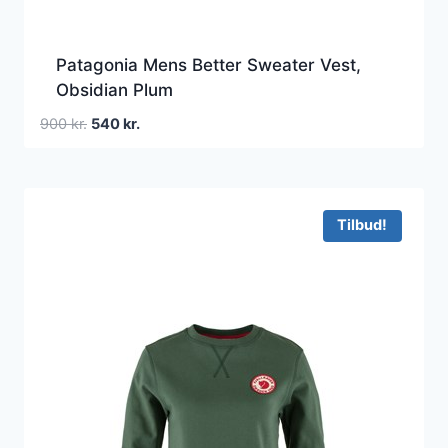
Patagonia Mens Better Sweater Vest,
Obsidian Plum
Den
Den
900
kr.
540
kr.
oprindelige
aktuelle
pris
pris
var:
er:
900 kr..
540 kr..
Tilbud!