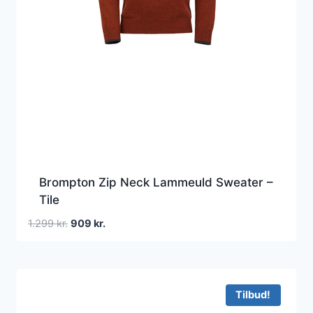
Brompton Zip Neck Lammeuld Sweater –
Tile
Den
Den
1.299
kr.
909
kr.
oprindelige
aktuelle
pris
pris
var:
er:
1.299 kr..
909 kr..
Tilbud!