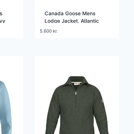
s
Canada Goose Mens
avy
Lodge Jacket, Atlantic
Navy
5.600
kr.