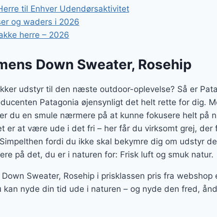
erre til Enhver Udendørsaktivitet
ser og waders i 2026
akke herre – 2026
mens Down Sweater, Rosehip
akker udstyr til den næste outdoor-oplevelse? Så er 
oducenten Patagonia øjensynligt det helt rette for dig
er du en smule nærmere på at kunne fokusere helt på 
t er at være ude i det fri – her får du virksomt grej, de
 Simpelthen fordi du ikke skal bekymre dig om udstyr der
re på det, du er i naturen for: Frisk luft og smuk natur.
own Sweater, Rosehip i prisklassen pris fra webshop 
 kan nyde din tid ude i naturen – og nyde den fred, ån