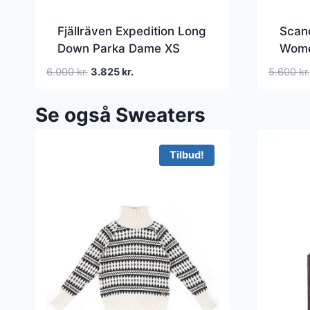
Fjällräven Expedition Long
Scand
Down Parka Dame XS
Wome
Brun Dunjakker
Den
Den
6.000
kr.
3.825
kr.
5.600
kr.
oprindelige
aktuelle
pris
pris
Se også Sweaters
var:
er:
6.000 kr..
3.825 kr..
Tilbud!