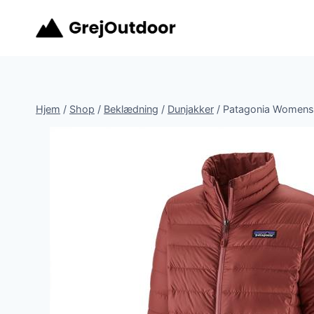
Fortsæt
til
indhold
Hjem
/
Shop
/
Beklædning
/
Dunjakker
/
Patagonia Womens