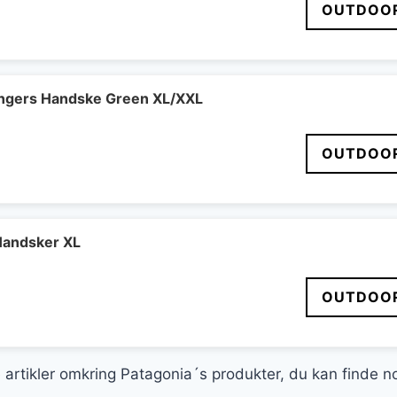
OUTDOOR
ngers Handske Green XL/XXL
OUTDOOR
Handsker XL
OUTDOOR
ge artikler omkring Patagonia´s produkter, du kan finde n