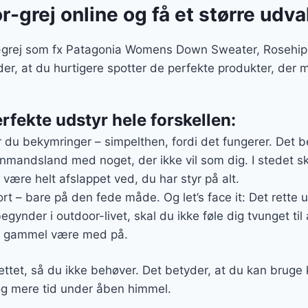
r-grej online og få et større udva
r-grej som fx Patagonia Womens Down Sweater, Rosehip o
der, at du hurtigere spotter de perfekte produkter, der
rfekte udstyr hele forskellen:
 du bekymringer – simpelthen, fordi det fungerer. Det b
nmandsland med noget, der ikke vil som dig. I stedet sk
være helt afslappet ved, du har styr på alt.
rt – bare på den fede måde. Og let’s face it: Det rette u
gynder i outdoor-livet, skal du ikke føle dig tvunget til 
m gammel være med på.
ttet, så du ikke behøver. Det betyder, at du kan bruge 
 og mere tid under åben himmel.