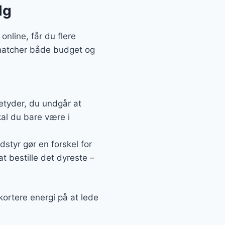
lg
nline, får du flere
 matcher både budget og
etyder, du undgår at
al du bare være i
dstyr gør en forskel for
at bestille det dyreste –
kortere energi på at lede