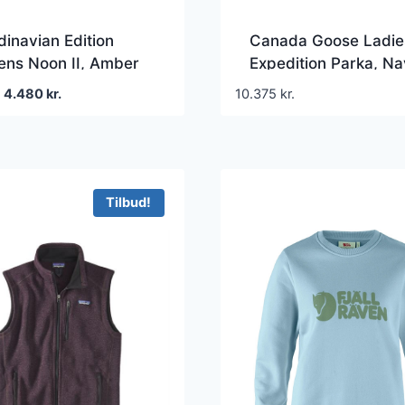
inavian Edition
Canada Goose Ladie
ns Noon II, Amber
Expedition Parka, N
Den
Den
4.480
kr.
10.375
kr.
oprindelige
aktuelle
pris
pris
var:
er:
5.600 kr..
4.480 kr..
Tilbud!