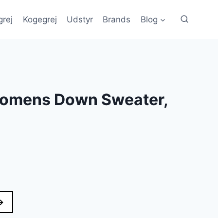
grej
Kogegrej
Udstyr
Brands
Blog
Womens Down Sweater,
→