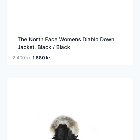
The North Face Womens Diablo Down
Jacket, Black / Black
Den
Den
2.400
kr.
1.680
kr.
oprindelige
aktuelle
pris
pris
var:
er:
2.400 kr..
1.680 kr..