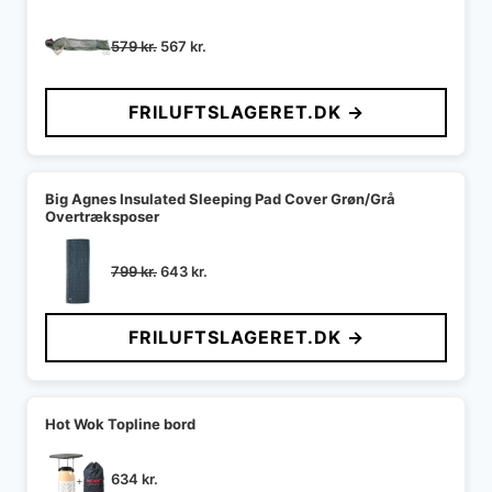
Den
Den
579
kr.
567
kr.
oprindelige
aktuelle
pris
pris
FRILUFTSLAGERET.DK →
var:
er:
579 kr..
567 kr..
Big Agnes Insulated Sleeping Pad Cover Grøn/Grå
Overtræksposer
Den
Den
799
kr.
643
kr.
oprindelige
aktuelle
pris
pris
FRILUFTSLAGERET.DK →
var:
er:
799 kr..
643 kr..
Hot Wok Topline bord
634
kr.