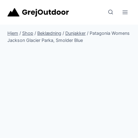
Fortsæt
til
indhold
Hjem
/
Shop
/
Beklædning
/
Dunjakker
/
Patagonia Womens
Jackson Glacier Parka, Smolder Blue