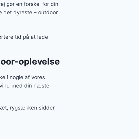
ej gør en forskel for din
lle det dyreste – outdoor
rtere tid på at lede
tdoor-oplevelse
ke i nogle af vores
edvind med din næste
 tæt, rygsækken sidder