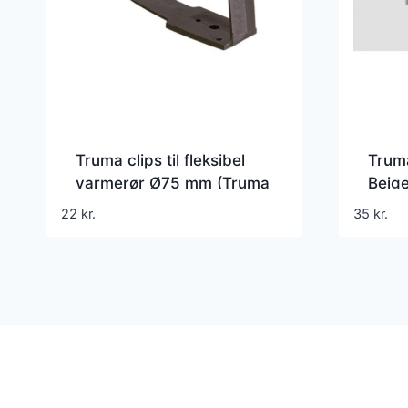
Truma clips til fleksibel
Trum
varmerør Ø75 mm (Truma
Beig
part 40261-01)
22
kr.
35
kr.