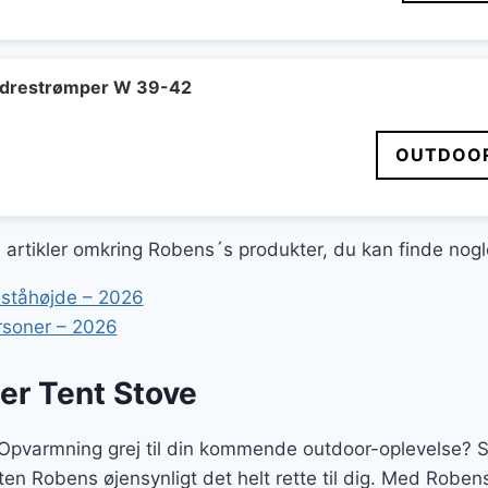
ndelige
aktuelle
pris
er:
 kr..
881 kr..
ndrestrømper W 39-42
OUTDOOR
ge artikler omkring Robens´s produkter, du kan finde nog
 ståhøjde – 2026
rsoner – 2026
er Tent Stove
t Opvarmning grej til din kommende outdoor-oplevelse? 
en Robens øjensynligt det helt rette til dig. Med Roben