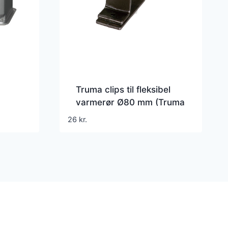
Truma clips til fleksibel
varmerør Ø80 mm (Truma
part 39590-00)
26
kr.