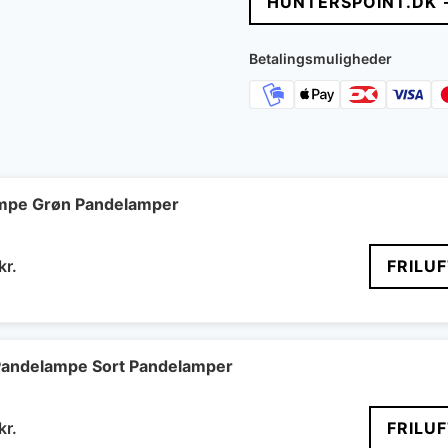
HUNTERSPOINT.DK 
Betalingsmuligheder
ampe Grøn Pandelamper
Den
kr.
FRILU
ndelige
aktuelle
pris
er:
 kr..
881 kr..
c Pandelampe Sort Pandelamper
Den
kr.
FRILU