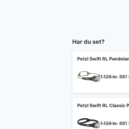
Har du set?
Petzl Swift RL Pandel
Den
1.129
kr.
881
opri
pris
var:
1.129
Petzl Swift RL Classi
Den
1.129
kr.
881