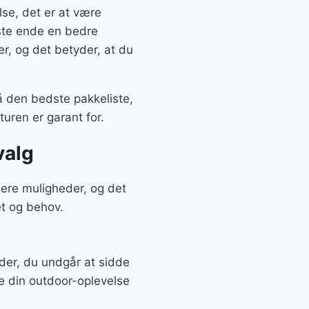
lse, det er at være
dste ende en bedre
r, og det betyder, at du
å den bedste pakkeliste,
uren er garant for.
valg
lere muligheder, og det
et og behov.
yder, du undgår at sidde
de din outdoor-oplevelse