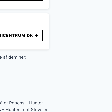
ICENTRUM.DK →
le af dem her:
Så er Robens – Hunter
s – Hunter Tent Stove er