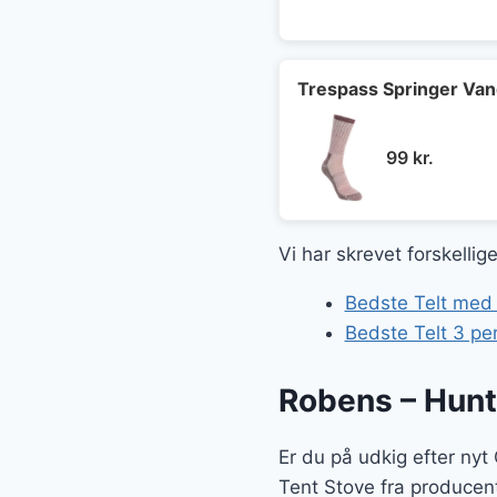
opri
pris
var:
1.129
Trespass Springer Va
99
kr.
Vi har skrevet forskelli
Bedste Telt med
Bedste Telt 3 pe
Robens – Hunt
Er du på udkig efter ny
Tent Stove fra producent