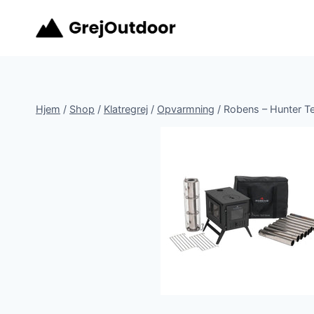
Fortsæt
til
indhold
Hjem
/
Shop
/
Klatregrej
/
Opvarmning
/
Robens – Hunter T