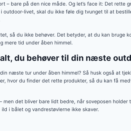
t – bare på den nice måde. Og let’s face it: Det rette gr
i outdoor-livet, skal du ikke føle dig tvunget til at besti
.
ttet, så du ikke behøver. Det betyder, at du kan bruge ko
 og mere tid under åben himmel.
alt, du behøver til din næste ou
il din næste tur under åben himmel? Så husk også at tjek
ier, hvor du finder det rette produkter, så du kan få m
 – men det bliver bare lidt bedre, når soveposen holder
 ild i bålet og vandrestøvlerne ikke skaver.