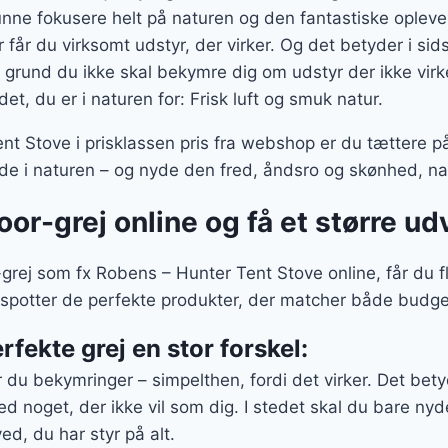
nne fokusere helt på naturen og den fantastiske opleve
får du virksomt udstyr, der virker. Og det betyder i si
 grund du ikke skal bekymre dig om udstyr der ikke virke
t, du er i naturen for: Frisk luft og smuk natur.
t Stove i prisklassen pris fra webshop er du tættere p
de i naturen – og nyde den fred, åndsro og skønhed, nat
oor-grej online og få et større ud
-grej som fx Robens – Hunter Tent Stove online, får du f
e spotter de perfekte produkter, der matcher både budg
rfekte grej en stor forskel:
du bekymringer – simpelthen, fordi det virker. Det bet
d noget, der ikke vil som dig. I stedet skal du bare ny
ved, du har styr på alt.