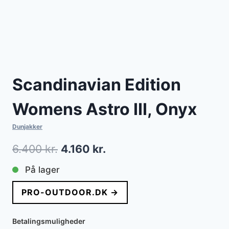
Scandinavian Edition
Womens Astro III, Onyx
Dunjakker
Den
Den
6.400
kr.
4.160
kr.
oprindelige
aktuelle
På lager
pris
pris
PRO-OUTDOOR.DK →
var:
er:
6.400 kr..
4.160 kr..
Betalingsmuligheder