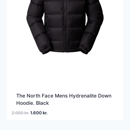
The North Face Mens Hydrenalite Down
Hoodie, Black
Den
Den
2.000
kr.
1.600
kr.
oprindelige
aktuelle
pris
pris