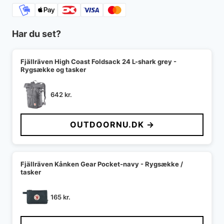
Har du set?
Fjällräven High Coast Foldsack 24 L-shark grey -
Rygsække og tasker
642
kr.
OUTDOORNU.DK →
Fjällräven Kånken Gear Pocket-navy - Rygsække /
tasker
165
kr.