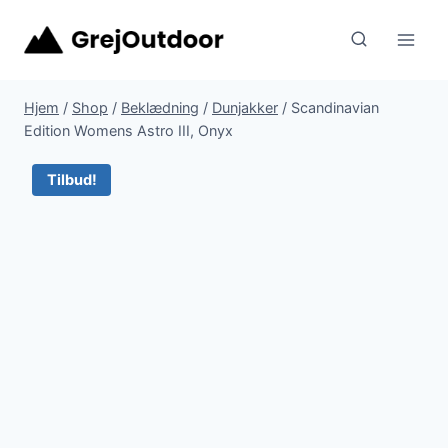
Fortsæt
til
indhold
Hjem
/
Shop
/
Beklædning
/
Dunjakker
/
Scandinavian
Edition Womens Astro III, Onyx
Tilbud!