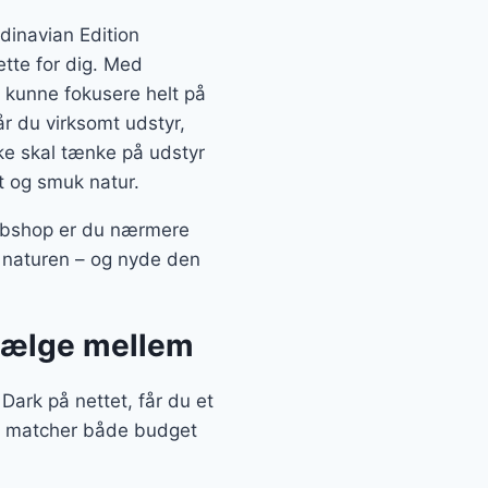
dinavian Edition
tte for dig. Med
 kunne fokusere helt på
r du virksomt udstyr,
kke skal tænke på udstyr
ft og smuk natur.
webshop er du nærmere
i naturen – og nyde den
 vælge mellem
ark på nettet, får du et
der matcher både budget