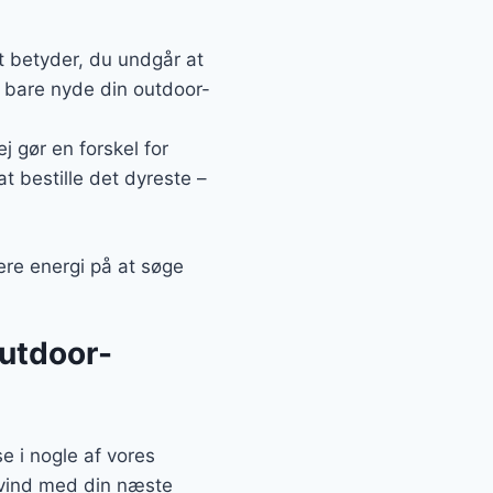
t betyder, du undgår at
u bare nyde din outdoor-
j gør en forskel for
at bestille det dyreste –
ere energi på at søge
outdoor-
e i nogle af vores
edvind med din næste