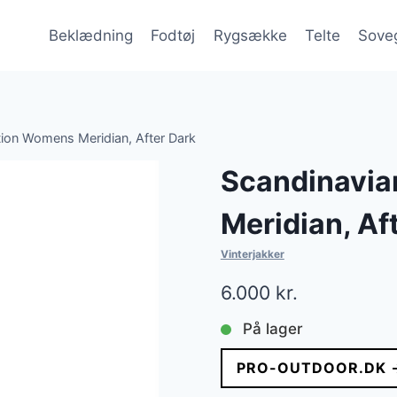
Beklædning
Fodtøj
Rygsække
Telte
Sove
tion Womens Meridian, After Dark
Scandinavia
Meridian, Af
Vinterjakker
6.000
kr.
På lager
PRO-OUTDOOR.DK 