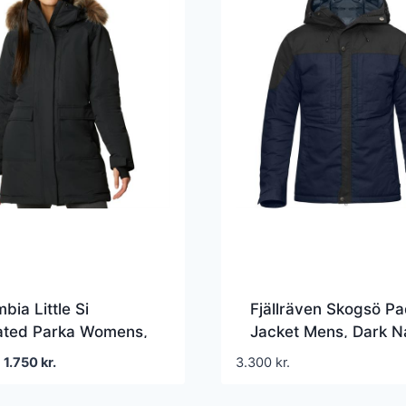
bia Little Si
Fjällräven Skogsö P
lated Parka Womens,
Jacket Mens, Dark N
Dark Grey
Den
Den
1.750
kr.
3.300
kr.
oprindelige
aktuelle
pris
pris