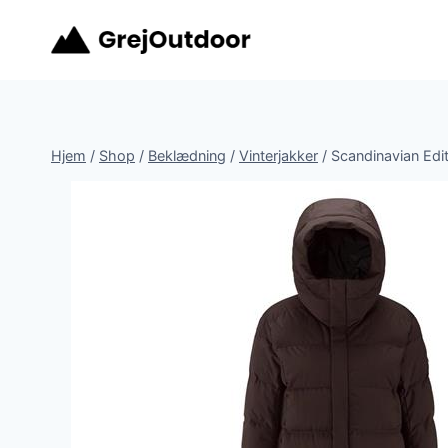
Fortsæt
til
indhold
Hjem
/
Shop
/
Beklædning
/
Vinterjakker
/
Scandinavian Edi