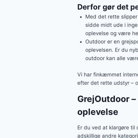
Derfor gør det pe
Med det rette slipper
sidde midt ude i ing
oplevelse og være hel
Outdoor er en grejspo
oplevelsen. Er du nybe
outdoor kan alle vær
Vi har finkæmmet interne
efter det rette udstyr – 
GrejOutdoor – a
oplevelse
Er du ved at klargøre ti
adskillige andre kategor