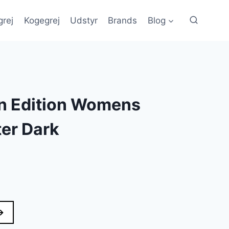
grej
Kogegrej
Udstyr
Brands
Blog
n Edition Womens
ter Dark
→