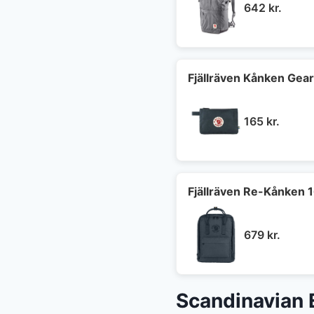
642
kr.
Fjällräven Kånken Gea
165
kr.
Fjällräven Re-Kånken 
679
kr.
Scandinavian 