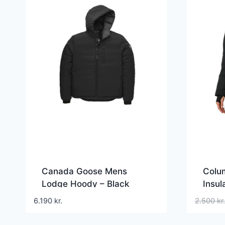
Canada Goose Mens
Colum
Lodge Hoody – Black
Insu
Label, Black
Black
6.190
kr.
2.500
kr.