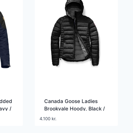
added
Canada Goose Ladies
avy /
Brookvale Hoody, Black /
Graphite
4.100
kr.