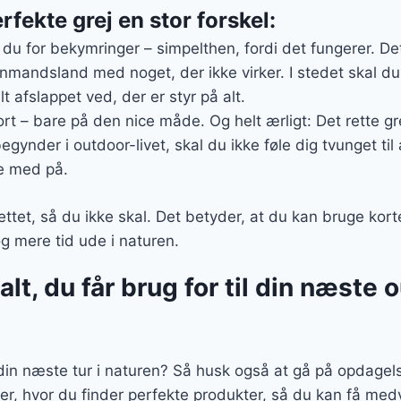
rfekte grej en stor forskel:
 du for bekymringer – simpelthen, fordi det fungerer. De
enmandsland med noget, der ikke virker. I stedet skal d
t afslappet ved, der er styr på alt.
rt – bare på den nice måde. Og helt ærligt: Det rette gre
gynder i outdoor-livet, skal du ikke føle dig tvunget til 
e med på.
ttet, så du ikke skal. Det betyder, at du kan bruge kort
og mere tid ude i naturen.
lt, du får brug for til din næste 
l din næste tur i naturen? Så husk også at gå på opdagels
ier, hvor du finder perfekte produkter, så du kan få m