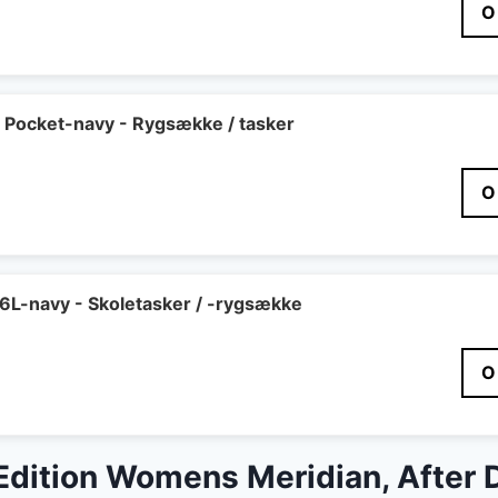
O
r Pocket-navy - Rygsække / tasker
O
16L-navy - Skoletasker / -rygsække
O
Edition Womens Meridian, After 