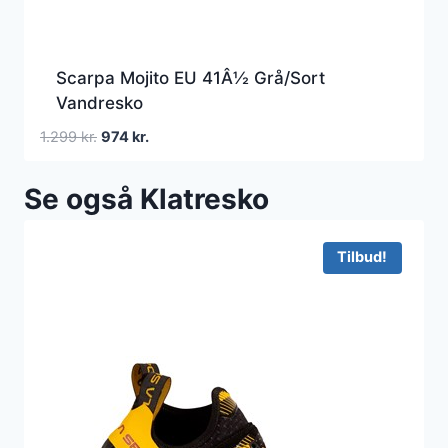
Scarpa Mojito EU 41Â½ Grå/Sort
Vandresko
Den
Den
1.299
kr.
974
kr.
oprindelige
aktuelle
pris
pris
Se også Klatresko
var:
er:
1.299 kr..
974 kr..
Tilbud!