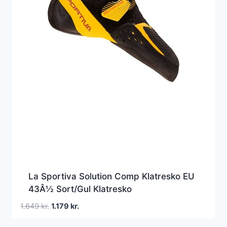
La Sportiva Solution Comp Klatresko EU
43Â½ Sort/Gul Klatresko
Den
Den
1.649
kr.
1.179
kr.
oprindelige
aktuelle