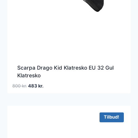
Scarpa Drago Kid Klatresko EU 32 Gul
Klatresko
Den
Den
800
kr.
483
kr.
oprindelige
aktuelle
pris
pris
var:
er:
800 kr..
483 kr..
Tilbud!