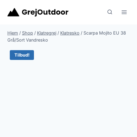
Fortsæt
til
indhold
Hjem
/
Shop
/
Klatregrej
/
Klatresko
/
Scarpa Mojito EU 38
Grå/Sort Vandresko
Tilbud!