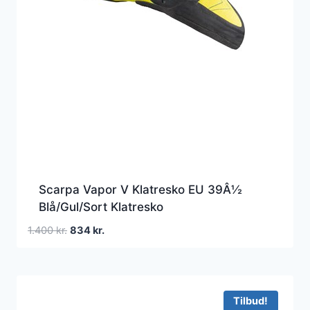
Scarpa Vapor V Klatresko EU 39Â½
Blå/Gul/Sort Klatresko
Den
Den
1.400
kr.
834
kr.
oprindelige
aktuelle
pris
pris
var:
er:
1.400 kr..
834 kr..
Tilbud!