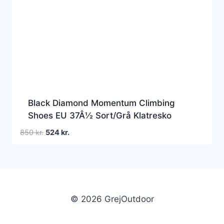
Black Diamond Momentum Climbing
Shoes EU 37Â½ Sort/Grå Klatresko
Den
Den
850
kr.
524
kr.
oprindelige
aktuelle
pris
pris
var:
er:
850 kr..
524 kr..
© 2026 GrejOutdoor