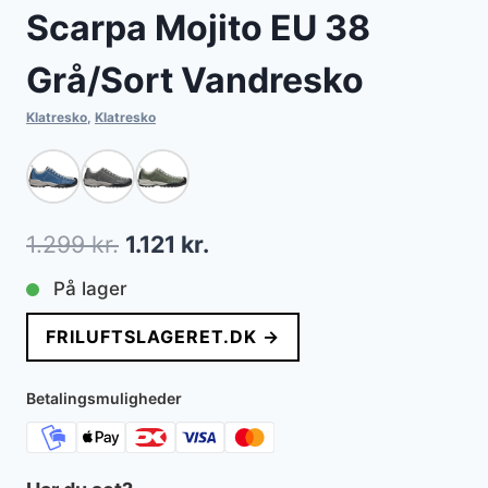
Scarpa Mojito EU 38
Grå/Sort Vandresko
Klatresko
,
Klatresko
Den
Den
1.299
kr.
1.121
kr.
oprindelige
aktuelle
På lager
pris
pris
FRILUFTSLAGERET.DK →
var:
er:
1.299 kr..
1.121 kr..
Betalingsmuligheder