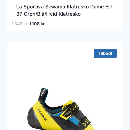
La Sportiva Skwama Klatresko Dame EU
37 Grøn/Blå/Hvid Klatresko
Den
Den
1.549
kr.
1.108
kr.
oprindelige
aktuelle
pris
pris
var:
er:
1.549 kr..
1.108 kr..
Tilbud!