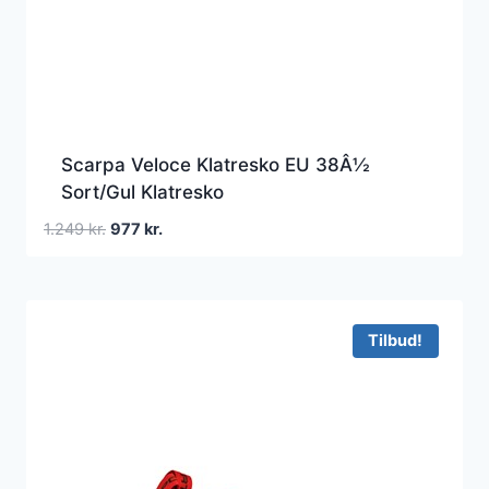
Scarpa Veloce Klatresko EU 38Â½
Sort/Gul Klatresko
Den
Den
1.249
kr.
977
kr.
oprindelige
aktuelle
pris
pris
var:
er:
1.249 kr..
977 kr..
Tilbud!