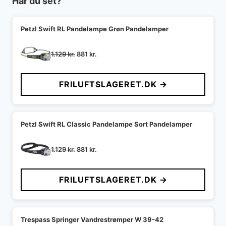
Har du set?
Petzl Swift RL Pandelampe Grøn Pandelamper
Den
Den
1.129
kr.
881
kr.
oprindelige
aktuelle
pris
pris
FRILUFTSLAGERET.DK →
var:
er:
1.129 kr..
881 kr..
Petzl Swift RL Classic Pandelampe Sort Pandelamper
Den
Den
1.129
kr.
881
kr.
oprindelige
aktuelle
pris
pris
FRILUFTSLAGERET.DK →
var:
er:
1.129 kr..
881 kr..
Trespass Springer Vandrestrømper W 39-42