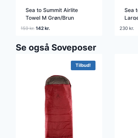
Sea to Summit Airlite
Sea 
Towel M Grøn/Brun
Larg
Hurtigtørrende
Den
Den
159
kr.
142
kr.
230
kr.
håndklæder
oprindelige
aktuelle
pris
pris
Se også Soveposer
var:
er:
159 kr..
142 kr..
Tilbud!