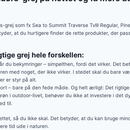
s-grej som fx Sea to Summit Traverse TvIII Regular, Pine 
tyder, at du hurtigere finder de rette produkter, der p
gtige grej hele forskellen:
r du bekymringer – simpelthen, fordi det virker. Det bety
ren med noget, der ikke virker. I stedet skal du bare vær
r er styr på alt.
sport – bare på den fede måde. Og helt ærligt: Det rigtige 
grøn i outdoor-livet, behøver du ikke at investere i det 
 til.
ttet, så du ikke skal. Det betyder, at du kan bruge mind
ere tid ude i naturen.