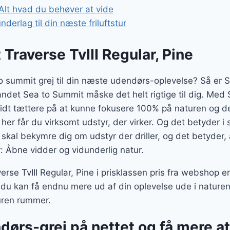
Alt hvad du behøver at vide
nderlag til din næste friluftstur
Traverse TvIII Regular, Pine
to summit grej til din næste udendørs-oplevelse? Så er
brandet Sea to Summit måske det helt rigtige til dig. Me
u lidt tættere på at kunne fokusere 100% på naturen og d
– her får du virksomt udstyr, der virker. Og det betyder i
 skal bekymre dig om udstyr der driller, og det betyder,
r: Åbne vidder og vidunderlig natur.
se TvIII Regular, Pine i prisklassen pris fra webshop e
å du kan få endnu mere ud af din oplevelse ude i nature
uren rummer.
ndørs-grej på nettet og få mere a