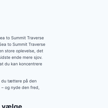
 Sea to Summit Traverse
d Sea to Summit Traverse
en store oplevelse, det
 sidste ende mere sjov.
 at du kan koncentrere
r du tættere på den
n – og nyde den fred,
t vælge