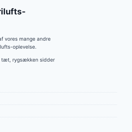
ilufts-
e af vores mange andre
lufts-oplevelse.
r tæt, rygsækken sidder