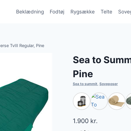
Beklædning
Fodtøj
Rygsække
Telte
Sove
rse TvIII Regular, Pine
Sea to Summi
Pine
Sea to summit
,
Soveposer
1.900
kr.