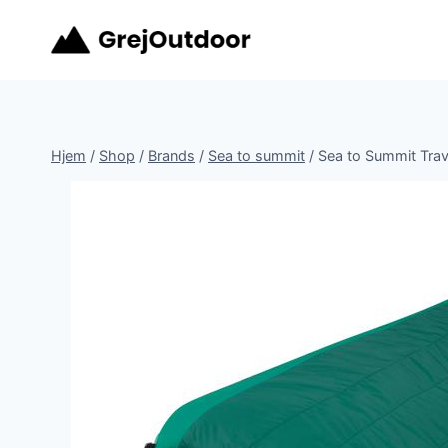
Fortsæt
til
indhold
Hjem
/
Shop
/
Brands
/
Sea to summit
/
Sea to Summit Trave