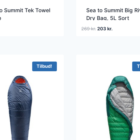
to Summit Tek Towel
Sea to Summit Big Ri
e
Dry Bag, 5L Sort
Pakkesystemer
Den
Den
269
kr.
203
kr.
oprindelige
aktuelle
pris
pris
var:
er:
269 kr..
203 kr..
Tilbud!
T