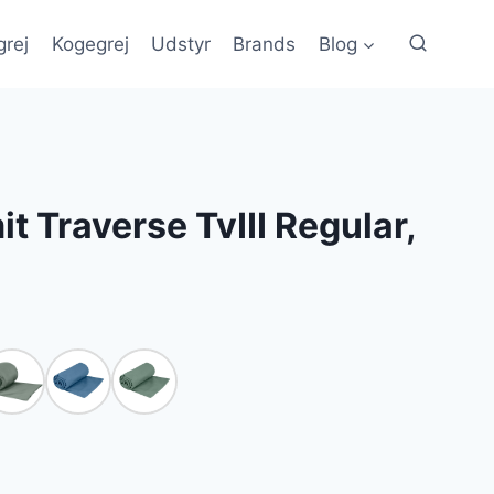
grej
Kogegrej
Udstyr
Brands
Blog
t Traverse TvIII Regular,