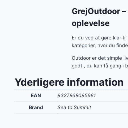
GrejOutdoor – a
oplevelse
Er du ved at gøre klar t
kategorier, hvor du find
Outdoor er det simple l
godt , du kan få gang i 
Yderligere information
EAN
9327868095681
Brand
Sea to Summit