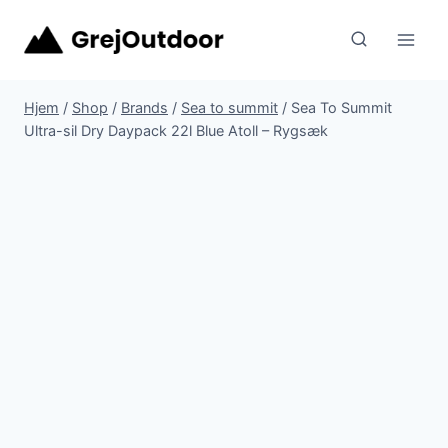
Fortsæt
til
indhold
Hjem
/
Shop
/
Brands
/
Sea to summit
/
Sea To Summit
Ultra-sil Dry Daypack 22l Blue Atoll – Rygsæk