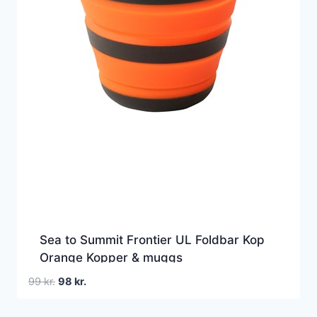
Sea to Summit Frontier UL Foldbar Kop
Orange Kopper & muggs
Den
Den
99
kr.
98
kr.
oprindelige
aktuelle
pris
pris