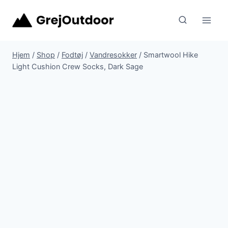
Fortsæt
til
indhold
Hjem
/
Shop
/
Fodtøj
/
Vandresokker
/
Smartwool Hike
Light Cushion Crew Socks, Dark Sage