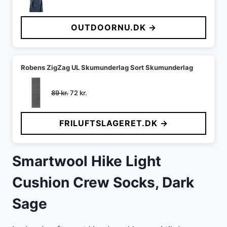
OUTDOORNU.DK →
Robens ZigZag UL Skumunderlag Sort Skumunderlag
Den
Den
89
kr.
72
kr.
oprindelige
aktuelle
pris
pris
FRILUFTSLAGERET.DK →
var:
er:
89 kr..
72 kr..
Smartwool Hike Light
Cushion Crew Socks, Dark
Sage