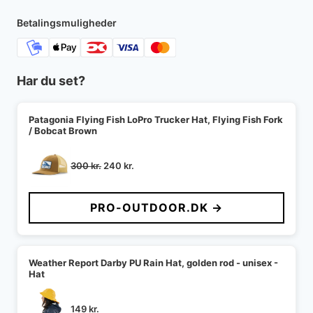
Betalingsmuligheder
Har du set?
Patagonia Flying Fish LoPro Trucker Hat, Flying Fish Fork
/ Bobcat Brown
Den
Den
300
kr.
240
kr.
oprindelige
aktuelle
pris
pris
PRO-OUTDOOR.DK →
var:
er:
300 kr..
240 kr..
Weather Report Darby PU Rain Hat, golden rod - unisex -
Hat
149
kr.