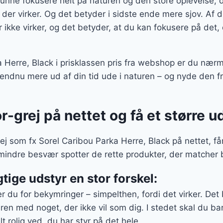
 kunne fokusere helt på naturen og den store oplevelse, 
j, der virker. Og det betyder i sidste ende mere sjov. Af
ikke virker, og det betyder, at du kan fokusere på det, d
 Herre, Black i prisklassen pris fra webshop er du nærm
 endnu mere ud af din tid ude i naturen – og nyde den 
r-grej på nettet og få et større u
j som fx Sorel Caribou Parka Herre, Black på nettet, få
mindre besvær spotter de rette produkter, der matcher
gtige udstyr en stor forskel:
er du for bekymringer – simpelthen, fordi det virker. Det
ren med noget, der ikke vil som dig. I stedet skal du bare
t rolig ved, du har styr på det hele.