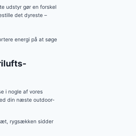
te udstyr gør en forskel
estille det dyreste –
ortere energi på at søge
ilufts-
e i nogle af vores
med din næste outdoor-
 tæt, rygsækken sidder