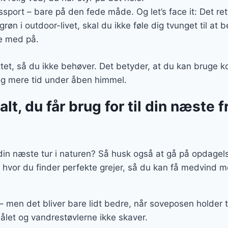
sport – bare på den fede måde. Og let’s face it: Det ret
grøn i outdoor-livet, skal du ikke føle dig tvunget til at b
e med på.
ttet, så du ikke behøver. Det betyder, at du kan bruge k
 og mere tid under åben himmel.
lt, du får brug for til din næste fr
l din næste tur i naturen? Så husk også at gå på opdagels
 hvor du finder perfekte grejer, så du kan få medvind 
 – men det bliver bare lidt bedre, når soveposen holder
bålet og vandrestøvlerne ikke skaver.