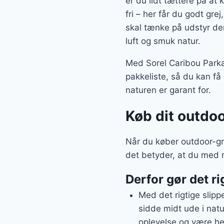
er du lidt tættere på at
fri – her får du godt gre
skal tænke på udstyr der 
luft og smuk natur.
Med Sorel Caribou Parka
pakkeliste, så du kan få
naturen er garant for.
Køb dit outdoo
Når du køber outdoor-gre
det betyder, at du med 
Derfor gør det ri
Med det rigtige slipp
sidde midt ude i natu
oplevelse og være hel