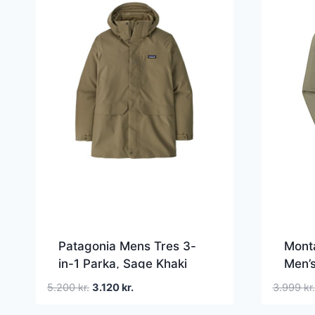
Patagonia Mens Tres 3-
Monta
in-1 Parka, Sage Khaki
Men’
Den
Den
5.200
kr.
3.120
kr.
3.999
kr.
oprindelige
aktuelle