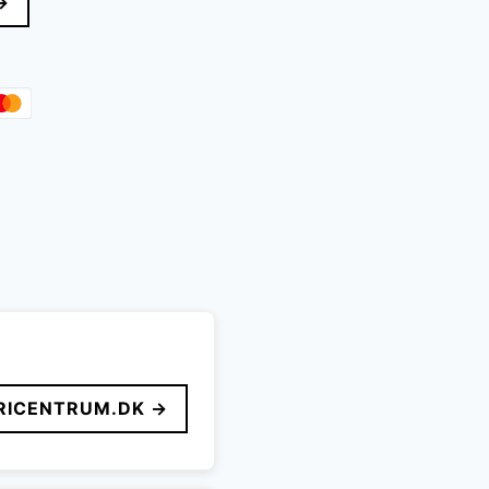
→
ICENTRUM.DK →