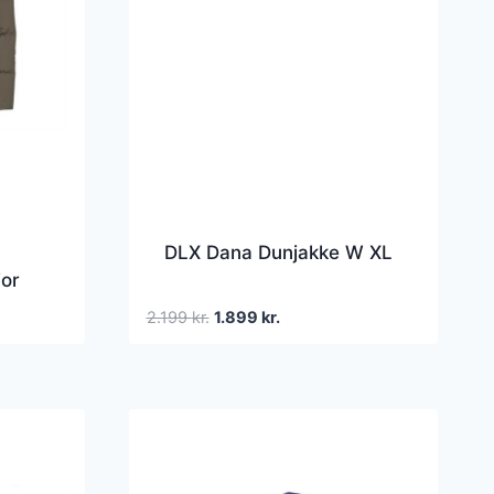
DLX Dana Dunjakke W XL
jor
Den
Den
2.199
kr.
1.899
kr.
oprindelige
aktuelle
pris
pris
var:
er:
2.199 kr..
1.899 kr..