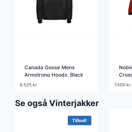
Canada Goose Mens
Nobi
Armstrong Hoody, Black
Cros
6.525
kr.
7.500
kr.
Se også Vinterjakker
Tilbud!