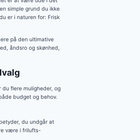
det er at være ude i det
 den simple grund du ikke
u er i naturen for: Frisk
ere på den ultimative
fred, åndsro og skønhed,
dvalg
r du flere muligheder, og
 både budget og behov.
 betyder, du undgår at
 være i frilufts-