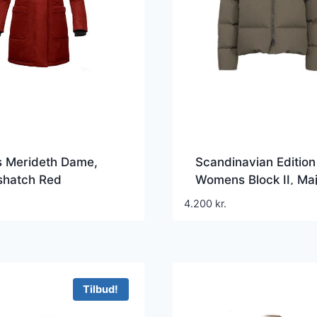
s Merideth Dame,
Scandinavian Edition
shatch Red
Womens Block II, Ma
Brown
4.200
kr.
Tilbud!