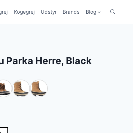
grej
Kogegrej
Udstyr
Brands
Blog
u Parka Herre, Black