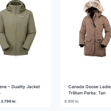
ne – Duality Jacket
Canada Goose Ladie
s
Trillium Parka, Tan
Den
Den
2.799
kr.
9.300
kr.
oprindelige
aktuelle