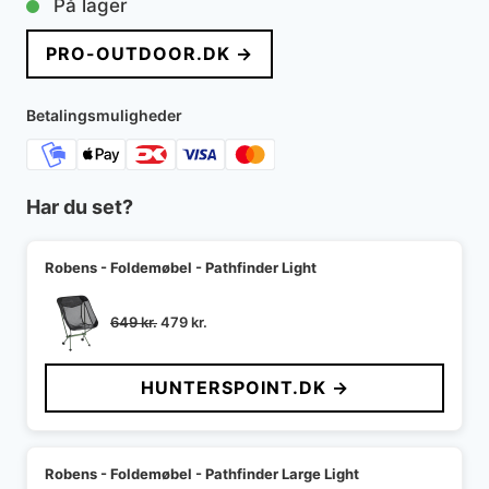
På lager
PRO-OUTDOOR.DK →
Betalingsmuligheder
Har du set?
Robens - Foldemøbel - Pathfinder Light
Den
Den
649
kr.
479
kr.
oprindelige
aktuelle
pris
pris
HUNTERSPOINT.DK →
var:
er:
649 kr..
479 kr..
Robens - Foldemøbel - Pathfinder Large Light