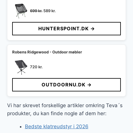
Den
Den
699
kr.
589
kr.
oprindelige
aktuelle
pris
pris
HUNTERSPOINT.DK →
var:
er:
699 kr..
589 kr..
Robens Ridgewood - Outdoor møbler
720
kr.
OUTDOORNU.DK →
Vi har skrevet forskellige artikler omkring Teva´s
produkter, du kan finde nogle af dem her:
Bedste klatreudstyr i 2026