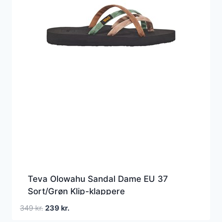
Teva Olowahu Sandal Dame EU 37
Sort/Grøn Klip-klappere
Den
Den
349
kr.
239
kr.
oprindelige
aktuelle