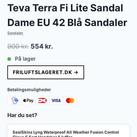
Teva Terra Fi Lite Sandal
Dame EU 42 Blå Sandaler
Sandaler
Den
Den
900
kr.
554
kr.
oprindelige
aktuelle
På lager
pris
pris
FRILUFTSLAGERET.DK →
var:
er:
900 kr..
554 kr..
Betalingsmuligheder
Har du set?
SealSkinz Lyng Waterproof All Weather Fusion Control