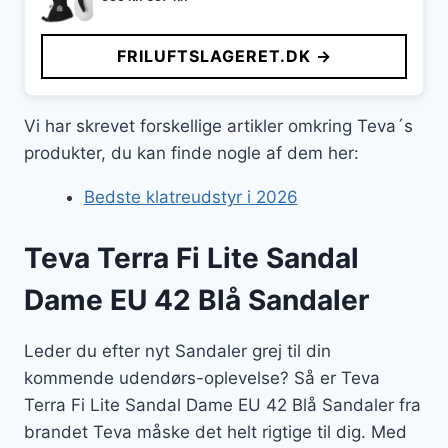
oprindelige
aktuelle
pris
pris
FRILUFTSLAGERET.DK →
var:
er:
999 kr..
697 kr..
Vi har skrevet forskellige artikler omkring Teva´s
produkter, du kan finde nogle af dem her:
Bedste klatreudstyr i 2026
Teva Terra Fi Lite Sandal
Dame EU 42 Blå Sandaler
Leder du efter nyt Sandaler grej til din
kommende udendørs-oplevelse? Så er Teva
Terra Fi Lite Sandal Dame EU 42 Blå Sandaler fra
brandet Teva måske det helt rigtige til dig. Med