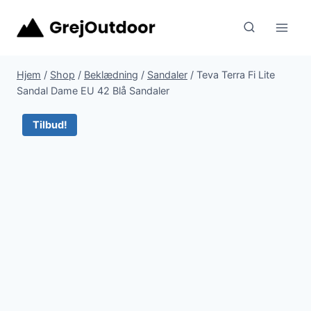
Fortsæt
til
indhold
Hjem
/
Shop
/
Beklædning
/
Sandaler
/
Teva Terra Fi Lite
Sandal Dame EU 42 Blå Sandaler
Tilbud!