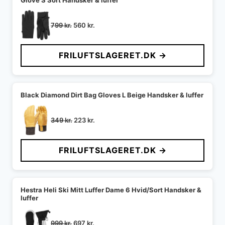
Glove S Sort Handsker & luffer
Den
Den
799
kr.
560
kr.
oprindelige
aktuelle
pris
pris
FRILUFTSLAGERET.DK →
var:
er:
799 kr..
560 kr..
Black Diamond Dirt Bag Gloves L Beige Handsker & luffer
Den
Den
349
kr.
223
kr.
oprindelige
aktuelle
pris
pris
FRILUFTSLAGERET.DK →
var:
er:
349 kr..
223 kr..
Hestra Heli Ski Mitt Luffer Dame 6 Hvid/Sort Handsker &
luffer
Den
Den
999
kr.
697
kr.