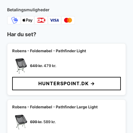
Betalingsmuligheder
Har du set?
Robens - Foldemøbel - Pathfinder Light
Den
Den
649
kr.
479
kr.
oprindelige
aktuelle
pris
pris
HUNTERSPOINT.DK →
var:
er:
649 kr..
479 kr..
Robens - Foldemøbel - Pathfinder Large Light
Den
Den
699
kr.
589
kr.
oprindelige
aktuelle