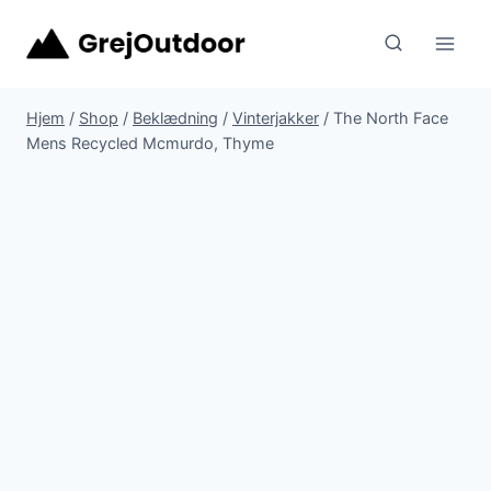
Fortsæt
til
indhold
Hjem
/
Shop
/
Beklædning
/
Vinterjakker
/
The North Face
Mens Recycled Mcmurdo, Thyme