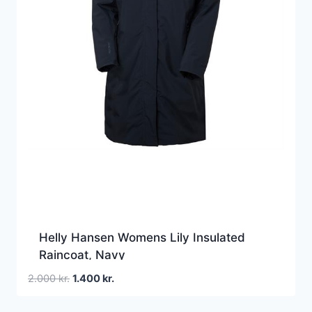
Helly Hansen Womens Lily Insulated
Raincoat, Navy
Den
Den
2.000
kr.
1.400
kr.
oprindelige
aktuelle
pris
pris