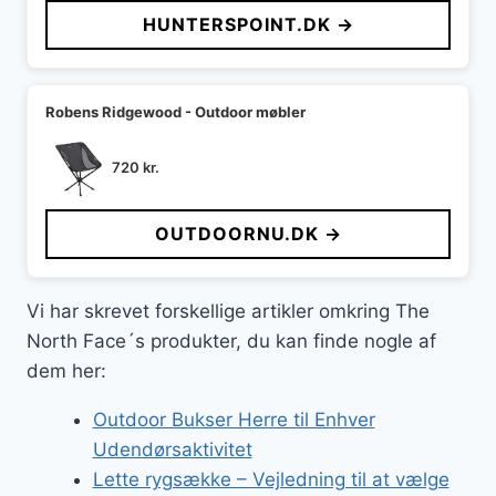
pris
pris
HUNTERSPOINT.DK →
var:
er:
699 kr..
589 kr..
Robens Ridgewood - Outdoor møbler
720
kr.
OUTDOORNU.DK →
Vi har skrevet forskellige artikler omkring The
North Face´s produkter, du kan finde nogle af
dem her:
Outdoor Bukser Herre til Enhver
Udendørsaktivitet
Lette rygsække – Vejledning til at vælge