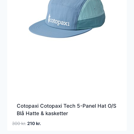
Cotopaxi Cotopaxi Tech 5-Panel Hat O/S
Blå Hatte & kasketter
Den
Den
300
kr.
210
kr.
oprindelige
aktuelle