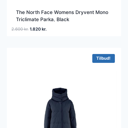
The North Face Womens Dryvent Mono
Triclimate Parka, Black
Den
Den
2.600
kr.
1.820
kr.
oprindelige
aktuelle
pris
pris
var:
er:
2.600 kr..
1.820 kr..
Tilbud!