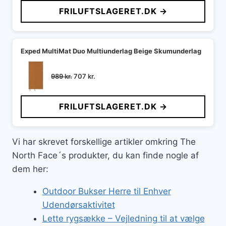
pris
pris
FRILUFTSLAGERET.DK →
var:
er:
89 kr..
72 kr..
Exped MultiMat Duo Multiunderlag Beige Skumunderlag
Den
Den
989
kr.
707
kr.
oprindelige
aktuelle
pris
pris
FRILUFTSLAGERET.DK →
var:
er:
989 kr..
707 kr..
Vi har skrevet forskellige artikler omkring The
North Face´s produkter, du kan finde nogle af
dem her:
Outdoor Bukser Herre til Enhver
Udendørsaktivitet
Lette rygsække – Vejledning til at vælge