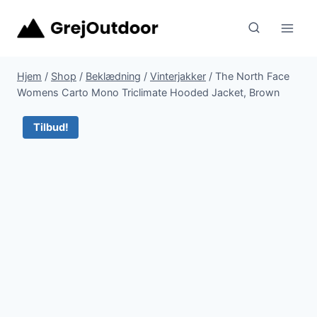
Fortsæt
til
indhold
Hjem
/
Shop
/
Beklædning
/
Vinterjakker
/
The North Face
Womens Carto Mono Triclimate Hooded Jacket, Brown
Tilbud!