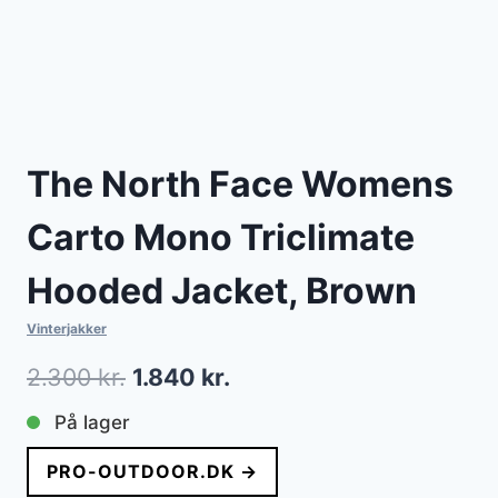
The North Face Womens
Carto Mono Triclimate
Hooded Jacket, Brown
Vinterjakker
Den
Den
2.300
kr.
1.840
kr.
oprindelige
aktuelle
På lager
pris
pris
PRO-OUTDOOR.DK →
var:
er: