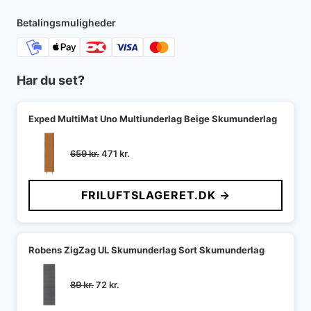
2.300 kr..
1.840 kr..
Betalingsmuligheder
Har du set?
Exped MultiMat Uno Multiunderlag Beige Skumunderlag
Den
Den
659
kr.
471
kr.
oprindelige
aktuelle
pris
pris
FRILUFTSLAGERET.DK →
var:
er:
659 kr..
471 kr..
Robens ZigZag UL Skumunderlag Sort Skumunderlag
Den
Den
89
kr.
72
kr.
oprindelige
aktuelle