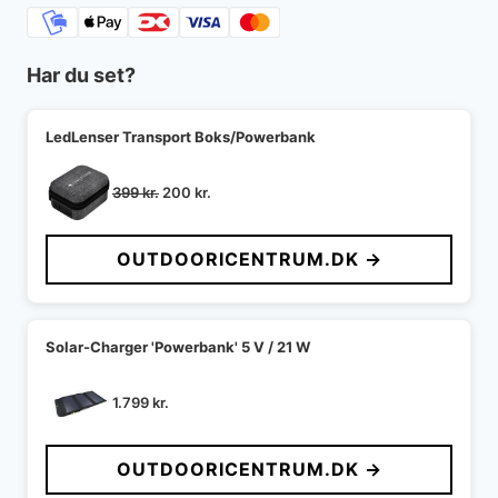
Har du set?
LedLenser Transport Boks/Powerbank
Den
Den
399
kr.
200
kr.
oprindelige
aktuelle
pris
pris
OUTDOORICENTRUM.DK →
var:
er:
399 kr..
200 kr..
Solar-Charger 'Powerbank' 5 V / 21 W
1.799
kr.
OUTDOORICENTRUM.DK →