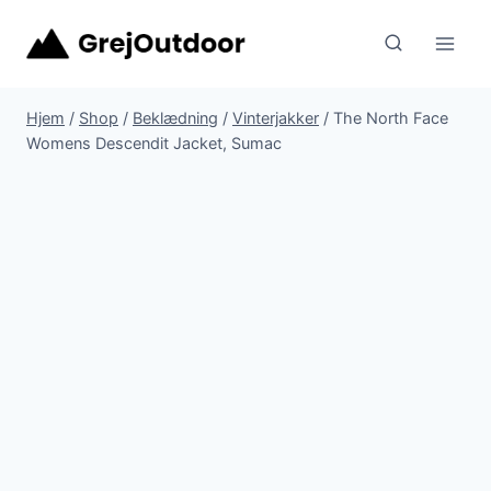
Fortsæt
til
indhold
Hjem
/
Shop
/
Beklædning
/
Vinterjakker
/
The North Face
Womens Descendit Jacket, Sumac