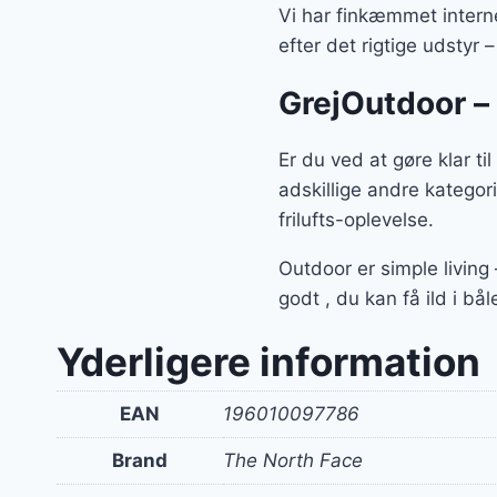
Vi har finkæmmet interne
efter det rigtige udstyr 
GrejOutdoor – 
Er du ved at gøre klar t
adskillige andre kategor
frilufts-oplevelse.
Outdoor er simple living
godt , du kan få ild i bå
Yderligere information
EAN
196010097786
Brand
The North Face