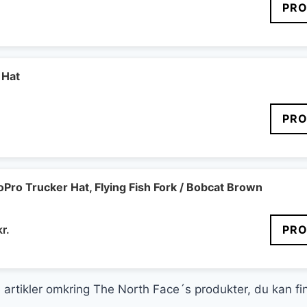
PRO
 Hat
PRO
oPro Trucker Hat, Flying Fish Fork / Bobcat Brown
Den
kr.
PRO
delige
aktuelle
pris
er:
ge artikler omkring The North Face´s produkter, du kan f
r..
240 kr..