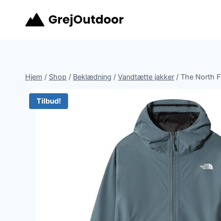
Fortsæt
til
indhold
Hjem
/
Shop
/
Beklædning
/
Vandtætte jakker
/
The North F
Tilbud!