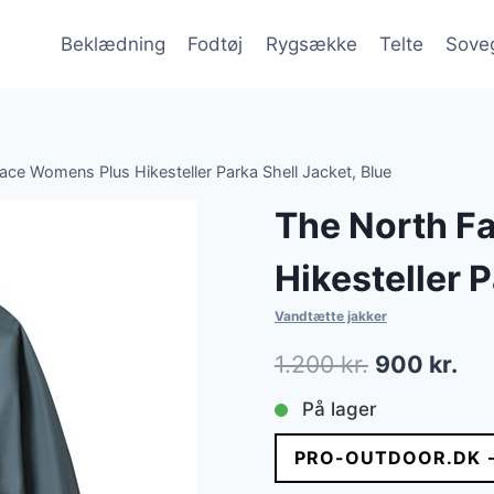
Beklædning
Fodtøj
Rygsække
Telte
Sove
ace Womens Plus Hikesteller Parka Shell Jacket, Blue
The North F
Hikesteller P
Vandtætte jakker
Den
De
1.200
kr.
900
kr.
oprindelig
akt
På lager
pris
pri
PRO-OUTDOOR.DK 
var:
er: