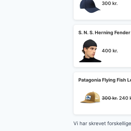
300
kr.
S. N. S. Herning Fender
400
kr.
Patagonia Flying Fish L
Den
300
kr.
240
oprin
pris
var:
Vi har skrevet forskelli
300 k