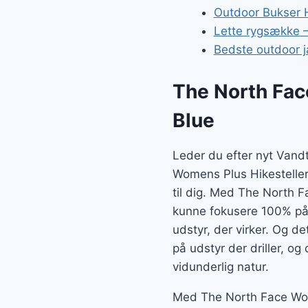
Outdoor Bukser H
Lette rygsække – 
Bedste outdoor j
The North Fac
Blue
Leder du efter nyt Vand
Womens Plus Hikesteller
til dig. Med The North F
kunne fokusere 100% på n
udstyr, der virker. Og d
på udstyr der driller, og
vidunderlig natur.
Med The North Face Wome