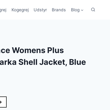
grej
Kogegrej
Udstyr
Brands
Blog
ace Womens Plus
arka Shell Jacket, Blue
n
e
uelle
s
→