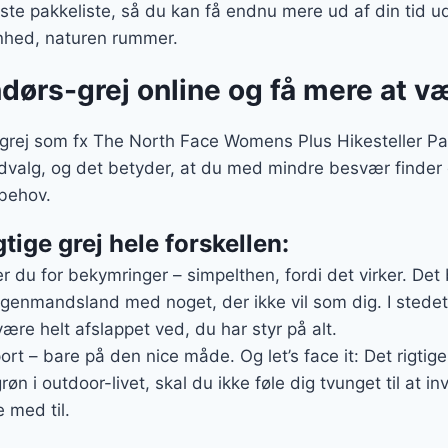
e pakkeliste, så du kan få endnu mere ud af din tid ud
ønhed, naturen rummer.
ndørs-grej online og få mere at 
rej som fx The North Face Womens Plus Hikesteller Par
 udvalg, og det betyder, at du med mindre besvær finder 
behov.
gtige grej hele forskellen:
r du for bekymringer – simpelthen, fordi det virker. Det 
ngenmandsland med noget, der ikke vil som dig. I stede
være helt afslappet ved, du har styr på alt.
sport – bare på den nice måde. Og let’s face it: Det rigtige
røn i outdoor-livet, skal du ikke føle dig tvunget til at in
 med til.