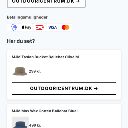
OUTDOORICENTRUM.DK →
var:
er:
599 kr..
449 kr..
Betalingsmuligheder
Har du set?
MJM Taslan Bucket Bøllehat Olive M
299
kr.
OUTDOORICENTRUM.DK →
MJM Max Wax Cotten Bøllehat Blue L
499
kr.