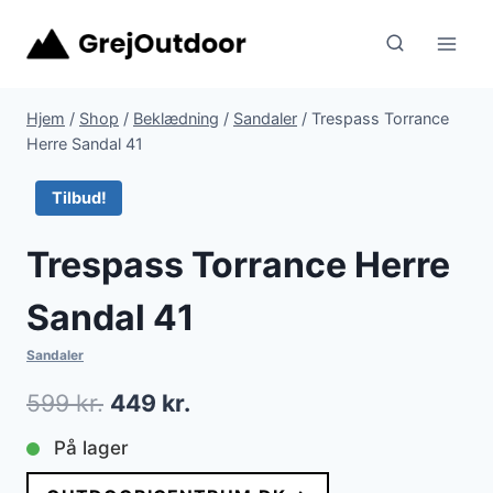
Fortsæt
til
indhold
Hjem
/
Shop
/
Beklædning
/
Sandaler
/
Trespass Torrance
Herre Sandal 41
Tilbud!
Trespass Torrance Herre
Sandal 41
Sandaler
Den
Den
599
kr.
449
kr.
oprindelige
aktuelle
På lager
pris
pris