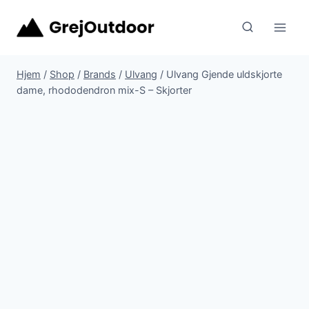
Fortsæt
til
indhold
Hjem
/
Shop
/
Brands
/
Ulvang
/
Ulvang Gjende uldskjorte
dame, rhododendron mix-S – Skjorter