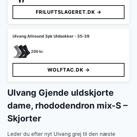
pris
pris
FRILUFTSLAGERET.DK →
var:
er:
700 kr..
490 kr..
Ulvang Allround 3pk Uldsokker - 35-39
299
kr.
WOLFTAC.DK →
Ulvang Gjende uldskjorte
dame, rhododendron mix-S –
Skjorter
Leder du efter nyt Ulvang grej til den næste