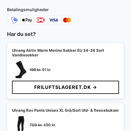
Betalingsmuligheder
Har du set?
Ulvang Aktiv Warm Merino Sokker EU 34-36 Sort
Vandresokker
Den
Den
199
kr.
91
kr.
oprindelige
aktuelle
pris
pris
FRILUFTSLAGERET.DK →
var:
er:
199 kr..
91 kr..
Ulvang Rav Pants Unisex XL Grå/Sort Uld- & fleecebukser
Den
Den
700
kr.
490
kr.
oprindelige
aktuelle