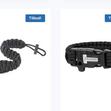
Tilbud!
T