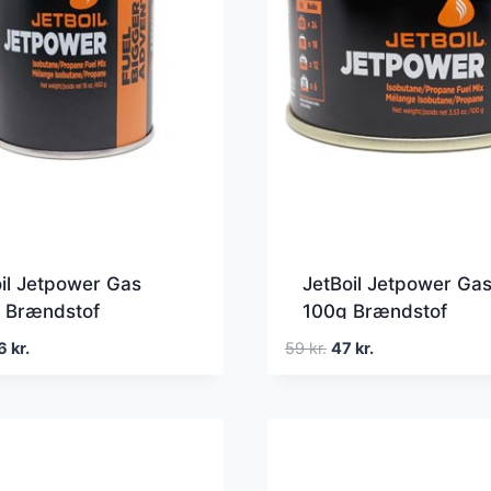
il Jetpower Gas
JetBoil Jetpower Ga
 Brændstof
100g Brændstof
en
Den
Den
Den
6
kr.
59
kr.
47
kr.
rindelige
aktuelle
oprindelige
aktuelle
is
pris
pris
pris
r:
er:
var:
er:
9 kr..
86 kr..
59 kr..
47 kr..