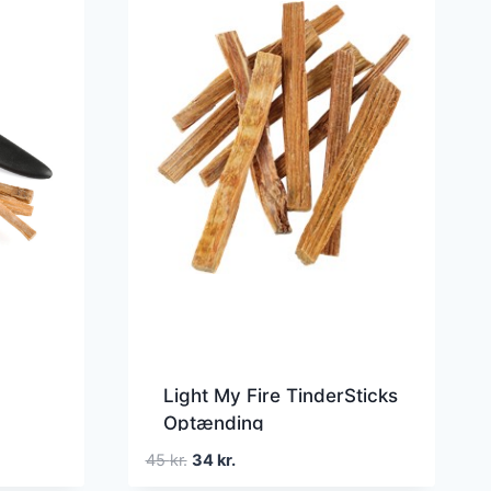
Light My Fire TinderSticks
Optænding
Den
Den
45
kr.
34
kr.
oprindelige
aktuelle