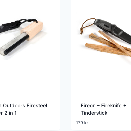
n Outdoors Firesteel
Fireon – Fireknife +
r 2 in 1
Tinderstick
179
kr.