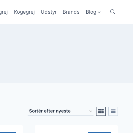
grej
Kogegrej
Udstyr
Brands
Blog