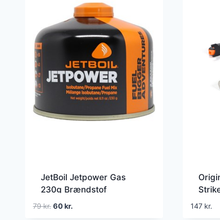
JetBoil Jetpower Gas
Origi
230g Brændstof
Strike
Den
Den
79
kr.
60
kr.
147
kr.
oprindelige
aktuelle