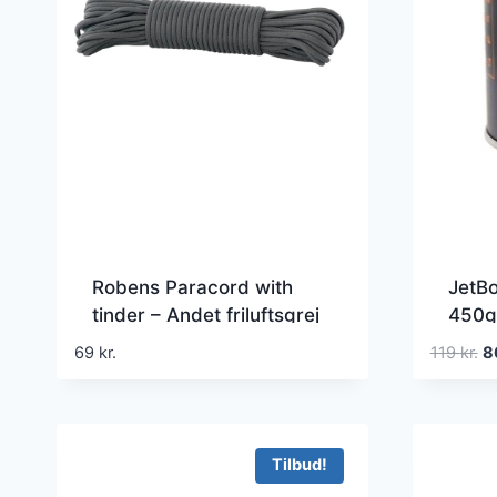
Robens Paracord with
JetBo
tinder – Andet friluftsgrej
450g
D
69
kr.
119
kr.
8
op
pr
va
11
Tilbud!