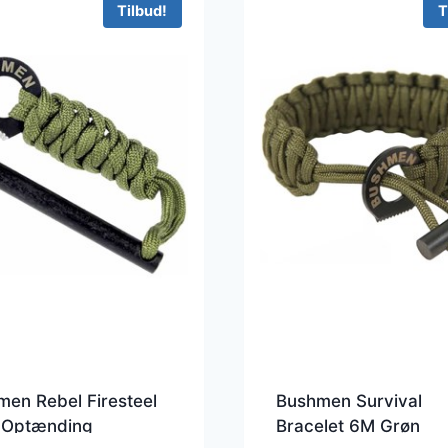
Tilbud!
T
en Rebel Firesteel
Bushmen Survival
 Optænding
Bracelet 6M Grøn