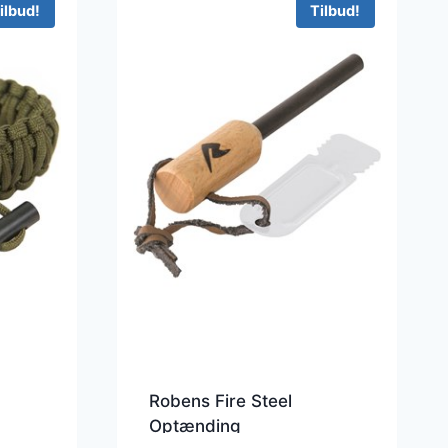
ilbud!
Tilbud!
Robens Fire Steel
Optænding