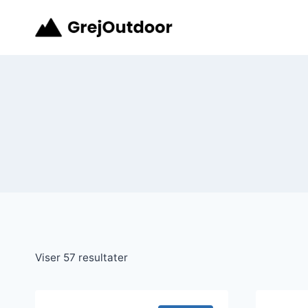
Fortsæt
til
indhold
Sorteret
Viser 57 resultater
efter
seneste