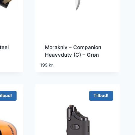
teel
Morakniv – Companion
Heavyduty (C) – Grøn
199
kr.
ilbud!
Tilbud!