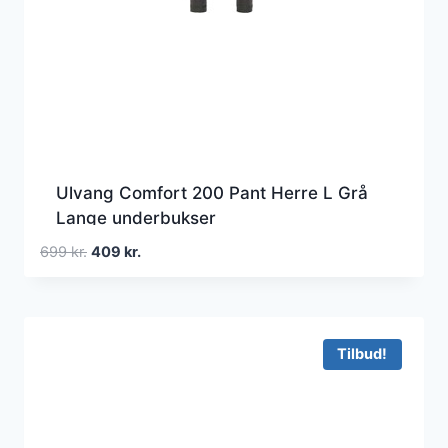
Ulvang Comfort 200 Pant Herre L Grå
Lange underbukser
Den
Den
699
kr.
409
kr.
oprindelige
aktuelle
pris
pris
var:
er:
699 kr..
409 kr..
Tilbud!