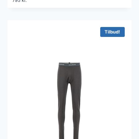
795
kr.
Tilbud!