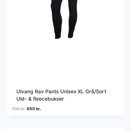
Ulvang Rav Pants Unisex XL Grå/Sort
Uld- & fleecebukser
Den
Den
700
kr.
490
kr.
oprindelige
aktuelle
pris
pris
var:
er: