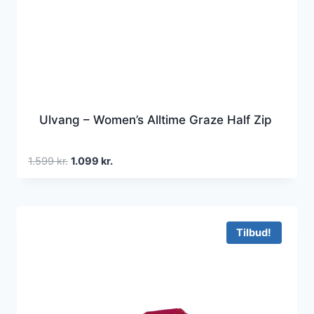
Ulvang – Women’s Alltime Graze Half Zip
Den
Den
1.599
kr.
1.099
kr.
oprindelige
aktuelle
pris
pris
var:
er:
1.599 kr..
1.099 kr..
Tilbud!