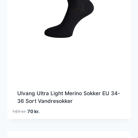
Ulvang Ultra Light Merino Sokker EU 34-
36 Sort Vandresokker
Den
Den
149
kr.
70
kr.
oprindelige
aktuelle
pris
pris
var:
er: