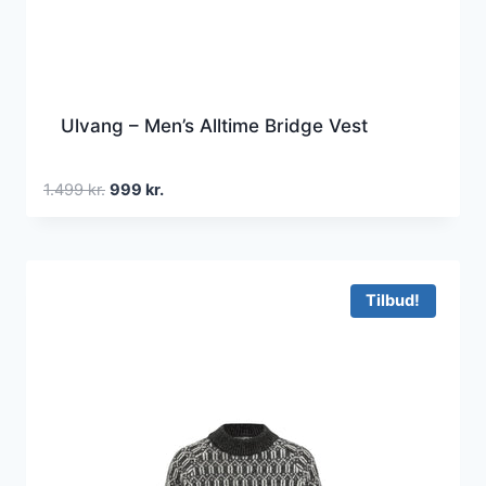
Ulvang – Men’s Alltime Bridge Vest
Den
Den
1.499
kr.
999
kr.
oprindelige
aktuelle
pris
pris
var:
er:
1.499 kr..
999 kr..
Tilbud!