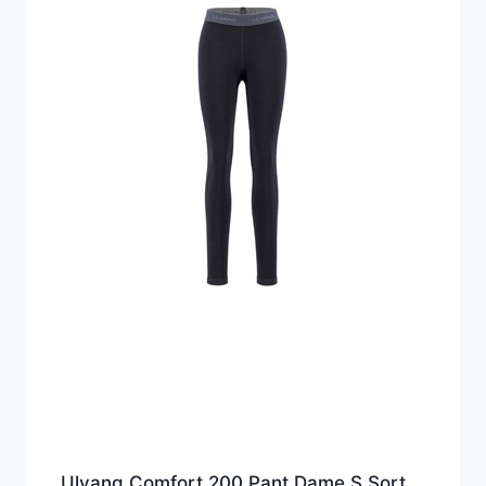
Ulvang Comfort 200 Pant Dame S Sort