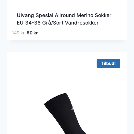
Ulvang Spesial Allround Merino Sokker
EU 34-36 Grå/Sort Vandresokker
Den
Den
149
kr.
80
kr.
oprindelige
aktuelle
pris
pris
var:
er:
149 kr..
80 kr..
Tilbud!