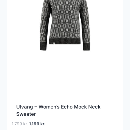
Ulvang – Women’s Echo Mock Neck
Sweater
Den
Den
1.799
kr.
1.199
kr.