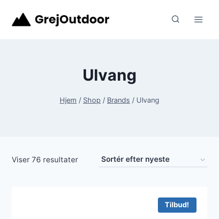
Fortsæt
til
indhold
Ulvang
Hjem
/
Shop
/
Brands
/
Ulvang
Sorteret
Viser 76 resultater
efter
seneste
Tilbud!