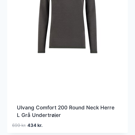
Ulvang Comfort 200 Round Neck Herre
L Grå Undertrøjer
Den
Den
699
kr.
434
kr.
oprindelige
aktuelle