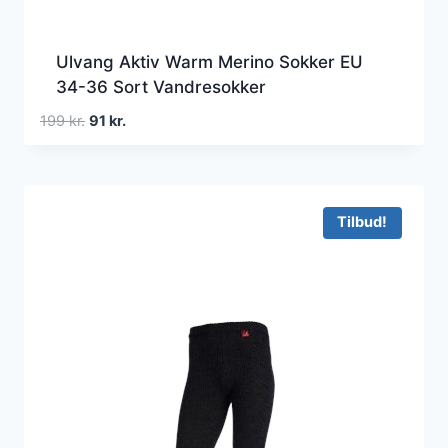
Ulvang Aktiv Warm Merino Sokker EU
34-36 Sort Vandresokker
Den
Den
199
kr.
91
kr.
oprindelige
aktuelle
pris
pris
var:
er:
199 kr..
91 kr..
Tilbud!