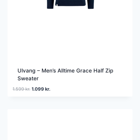
Ulvang – Men’s Alltime Grace Half Zip
Sweater
Den
Den
1.599
kr.
1.099
kr.
oprindelige
aktuelle
pris
pris
var:
er:
1.599 kr..
1.099 kr..