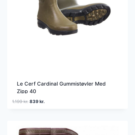
Le Cerf Cardinal Gummistøvler Med
Zipp 40
Den
Den
1.199
kr.
839
kr.
oprindelige
aktuelle
pris
pris
var:
er:
1.199 kr..
839 kr..