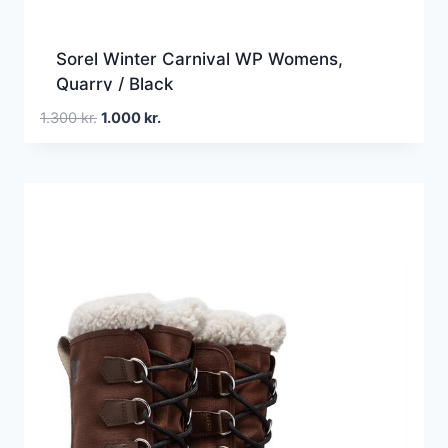
Sorel Winter Carnival WP Womens,
Quarry / Black
Den
Den
1.300
kr.
1.000
kr.
oprindelige
aktuelle
pris
pris
var:
er:
1.300 kr..
1.000 kr..