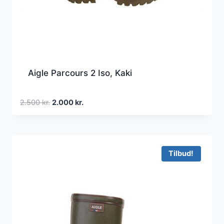
Aigle Parcours 2 Iso, Kaki
Den
Den
2.500
kr.
2.000
kr.
oprindelige
aktuelle
pris
pris
var:
er:
2.500 kr..
2.000 kr..
Tilbud!