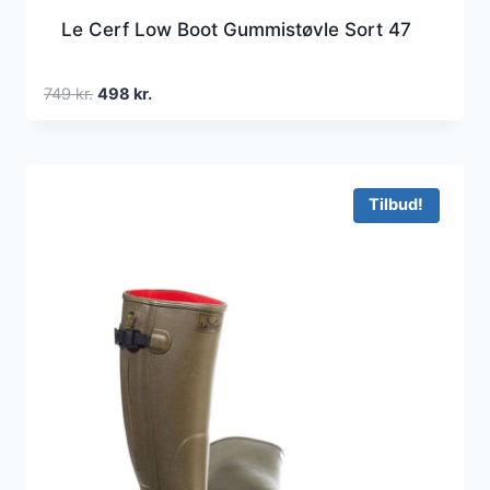
Le Cerf Low Boot Gummistøvle Sort 47
Den
Den
749
kr.
498
kr.
oprindelige
aktuelle
pris
pris
var:
er:
749 kr..
498 kr..
Tilbud!