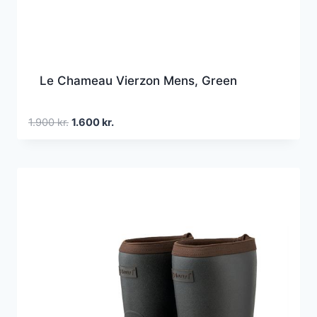
Le Chameau Vierzon Mens, Green
Den
Den
1.900
kr.
1.600
kr.
oprindelige
aktuelle
pris
pris
var:
er:
1.900 kr..
1.600 kr..