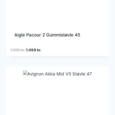
Aigle Pacour 2 Gummistøvle 45
Den
Den
1.599
kr.
1.499
kr.
oprindelige
aktuelle
pris
pris
var:
er:
1.599 kr..
1.499 kr..