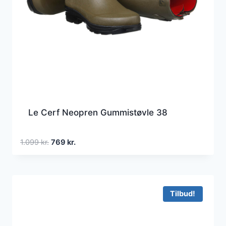
Le Cerf Neopren Gummistøvle 38
Den
Den
1.099
kr.
769
kr.
oprindelige
aktuelle
pris
pris
var:
er:
1.099 kr..
769 kr..
Tilbud!