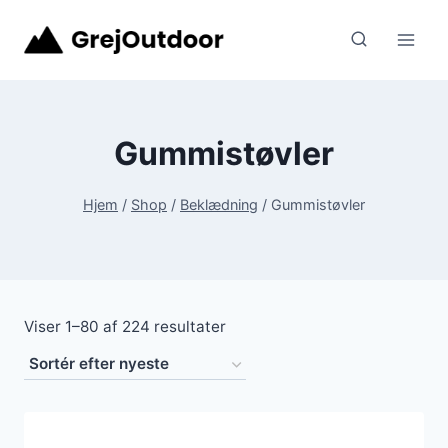
Fortsæt
til
indhold
Gummistøvler
Hjem
/
Shop
/
Beklædning
/
Gummistøvler
Sorteret
Viser 1–80 af 224 resultater
efter
seneste