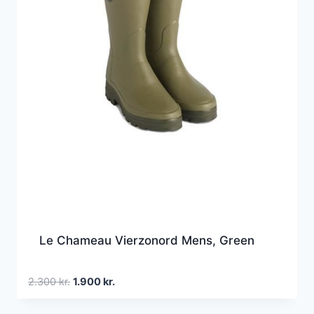
Le Chameau Vierzonord Mens, Green
Den
Den
2.300
kr.
1.900
kr.
oprindelige
aktuelle
pris
pris