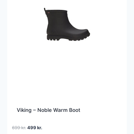
Viking – Noble Warm Boot
Den
Den
699
kr.
499
kr.