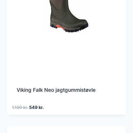
Viking Falk Neo jagtgummistøvle
Den
Den
1.100
kr.
549
kr.
oprindelige
aktuelle
pris
pris
var:
er: