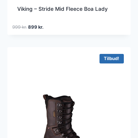
Viking – Stride Mid Fleece Boa Lady
Den
Den
999
kr.
899
kr.
oprindelige
aktuelle
pris
pris
var:
er:
999 kr..
899 kr..
Tilbud!