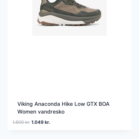
Viking Anaconda Hike Low GTX BOA
Women vandresko
Den
Den
1.800
kr.
1.049
kr.
oprindelige
aktuelle
pris
pris