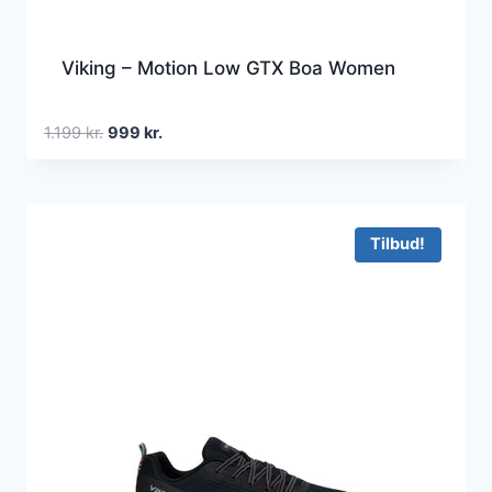
Viking – Motion Low GTX Boa Women
Den
Den
1.199
kr.
999
kr.
oprindelige
aktuelle
pris
pris
var:
er:
1.199 kr..
999 kr..
Tilbud!