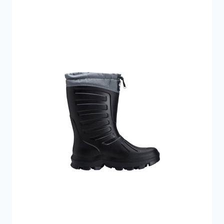
1.100 kr..
549 kr..