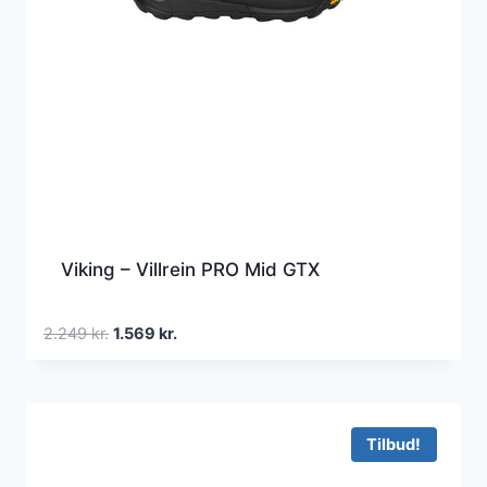
Viking – Villrein PRO Mid GTX
Den
Den
2.249
kr.
1.569
kr.
oprindelige
aktuelle
pris
pris
var:
er:
2.249 kr..
1.569 kr..
Tilbud!