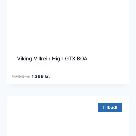
Viking Villrein High GTX BOA
Den
Den
2.630
kr.
1.399
kr.
oprindelige
aktuelle
pris
pris
var:
er:
2.630 kr..
1.399 kr..
Tilbud!