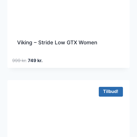
Viking – Stride Low GTX Women
Den
Den
999
kr.
749
kr.
oprindelige
aktuelle
pris
pris
var:
er:
999 kr..
749 kr..
Tilbud!