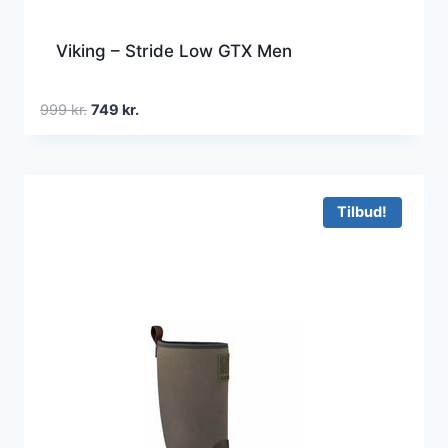
Viking – Stride Low GTX Men
Den
Den
999
kr.
749
kr.
oprindelige
aktuelle
pris
pris
var:
er:
999 kr..
749 kr..
Tilbud!