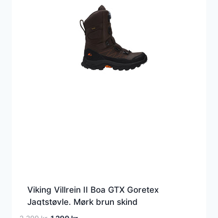
Viking Villrein II Boa GTX Goretex
Jagtstøvle. Mørk brun skind
Den
Den