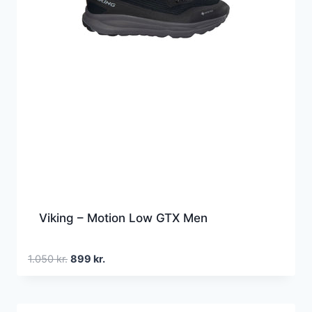
Viking – Motion Low GTX Men
Den
Den
1.050
kr.
899
kr.
oprindelige
aktuelle
pris
pris
var:
er: