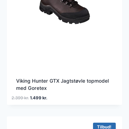
Viking Hunter GTX Jagtstøvle topmodel
med Goretex
Den
Den
2.399
kr.
1.499
kr.
oprindelige
aktuelle
pris
pris
var:
er:
2.399 kr..
1.499 kr..
Tilbud!