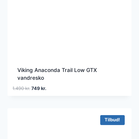
Viking Anaconda Trail Low GTX
vandresko
Den
Den
1.490
kr.
749
kr.
oprindelige
aktuelle
pris
pris
var:
er:
1.490 kr..
749 kr..
Tilbud!