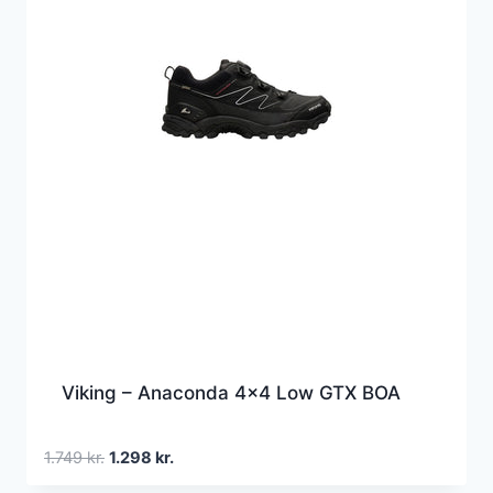
Viking – Anaconda 4×4 Low GTX BOA
Den
Den
1.749
kr.
1.298
kr.
oprindelige
aktuelle