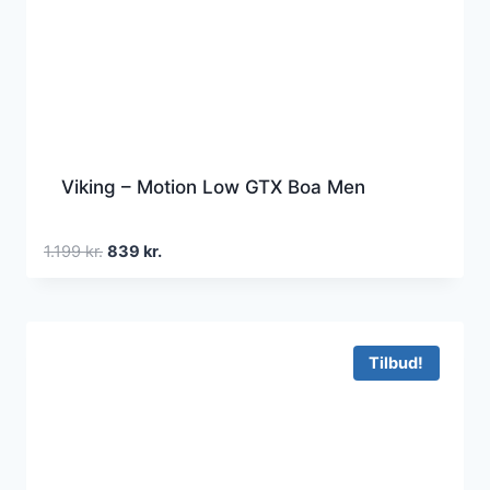
Viking – Motion Low GTX Boa Men
Den
Den
1.199
kr.
839
kr.
oprindelige
aktuelle
pris
pris
var:
er:
1.199 kr..
839 kr..
Tilbud!