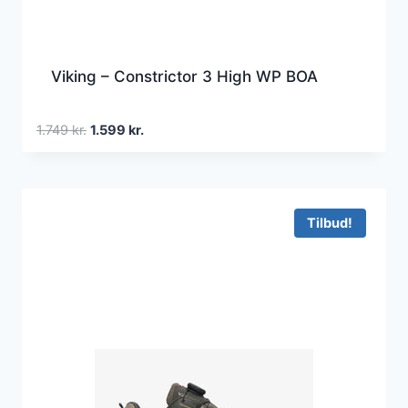
Viking – Constrictor 3 High WP BOA
Den
Den
1.749
kr.
1.599
kr.
oprindelige
aktuelle
pris
pris
var:
er:
1.749 kr..
1.599 kr..
Tilbud!