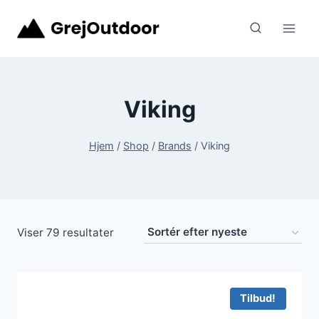
Fortsæt
til
indhold
Viking
Hjem
/
Shop
/
Brands
/
Viking
Sorteret
Viser 79 resultater
efter
seneste
Tilbud!