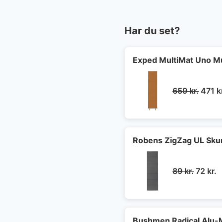
Har du set?
Exped MultiMat Uno M
Den
659
kr.
471
k
oprin
pris
var:
659 kr
Robens ZigZag UL Sku
Den
D
89
kr.
72
kr.
oprind
a
pris
p
var:
e
89 kr..
7
Bushmen Radical Alu