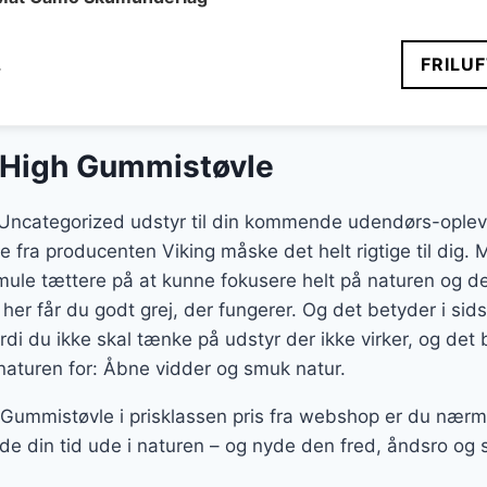
Den
.
FRILU
elige
aktuelle
pris
er:
 High Gummistøvle
.
113 kr..
t Uncategorized udstyr til din kommende udendørs-oplev
fra producenten Viking måske det helt rigtige til dig.
ule tættere på at kunne fokusere helt på naturen og de
– her får du godt grej, der fungerer. Og det betyder i si
rdi du ikke skal tænke på udstyr der ikke virker, og det 
 naturen for: Åbne vidder og smuk natur.
Gummistøvle i prisklassen pris fra webshop er du nærm
de din tid ude i naturen – og nyde den fred, åndsro og 