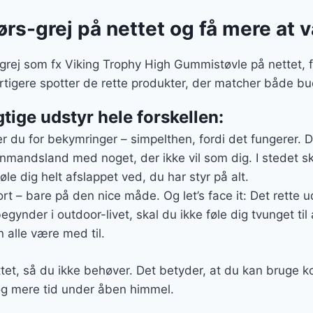
ørs-grej på nettet og få mere at
rej som fx Viking Trophy High Gummistøvle på nettet, få
urtigere spotter de rette produkter, der matcher både b
gtige udstyr hele forskellen:
er du for bekymringer – simpelthen, fordi det fungerer. 
enmandsland med noget, der ikke vil som dig. I stedet s
føle dig helt afslappet ved, du har styr på alt.
rt – bare på den nice måde. Og let’s face it: Det rette ud
gynder i outdoor-livet, skal du ikke føle dig tvunget til 
 alle være med til.
ttet, så du ikke behøver. Det betyder, at du kan bruge k
 og mere tid under åben himmel.