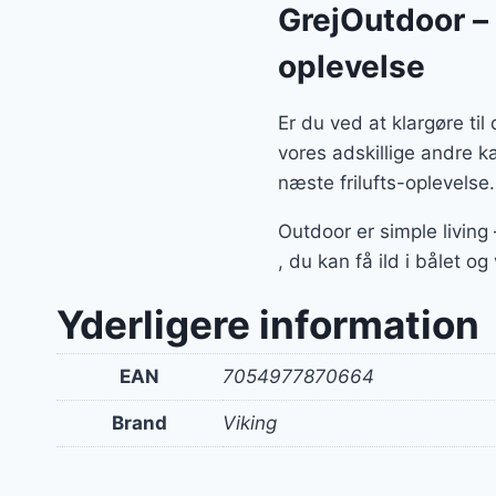
GrejOutdoor – a
oplevelse
Er du ved at klargøre ti
vores adskillige andre k
næste frilufts-oplevelse.
Outdoor er simple living
, du kan få ild i bålet o
Yderligere information
EAN
7054977870664
Brand
Viking