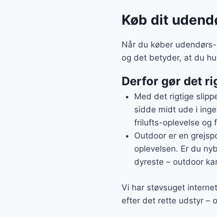
Køb dit udend
Når du køber udendørs-g
og det betyder, at du h
Derfor gør det ri
Med det rigtige slipp
sidde midt ude i ing
frilufts-oplevelse og 
Outdoor er en grejspo
oplevelsen. Er du nybe
dyreste – outdoor kan
Vi har støvsuget interne
efter det rette udstyr –