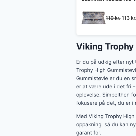
Den
119
kr.
113
kr
oprind
pris
var:
Viking Trophy
119 kr.
Er du på udkig efter ny
Trophy High Gummistøvle 
Gummistøvle er du en sm
er at være ude i det fri 
oplevelse. Simpelthen fo
fokusere på det, du er i
Med Viking Trophy High 
oppakning, så du kan ny
garant for.