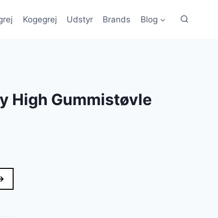
grej
Kogegrej
Udstyr
Brands
Blog
hy High Gummistøvle
elle
→
kr..