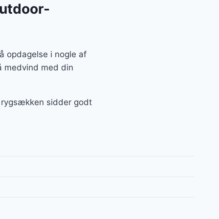
outdoor-
å opdagelse i nogle af
 få medvind med din
t, rygsækken sidder godt