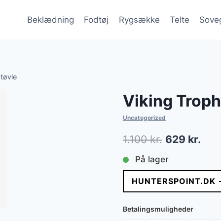
Beklædning
Fodtøj
Rygsække
Telte
Sove
tøvle
Viking Trop
Uncategorized
Den
Den
1.100
kr.
629
kr.
oprindelige
aktu
På lager
pris
pris
HUNTERSPOINT.DK 
var:
er:
1.100 kr..
629 
Betalingsmuligheder