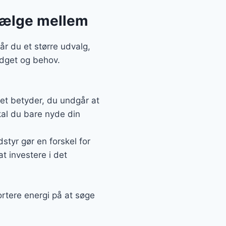
 vælge mellem
r du et større udvalg,
udget og behov.
Det betyder, du undgår at
kal du bare nyde din
styr gør en forskel for
at investere i det
ortere energi på at søge