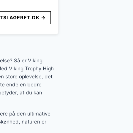
FTSLAGERET.DK →
else? Så er Viking
 Med Viking Trophy High
n store oplevelse, det
dste ende en bedre
betyder, at du kan
ere på den ultimative
skønhed, naturen er