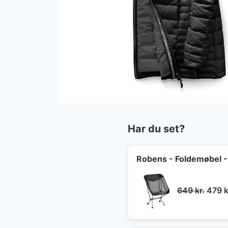
Har du set?
Robens - Foldemøbel - 
Den
649
kr.
479
k
oprin
pris
var: