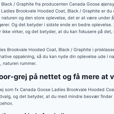
lack / Graphite fra producenten Canada Goose øjensynlig
adies Brookvale Hooded Coat, Black / Graphite er du 
naturen og den store oplevelse, det er at være under å
gerer. Og det betyder i sidste ende en bedre oplevelse. 
ikke virker, og det betyder, at du kan fokusere på det, du
 Brookvale Hooded Coat, Black / Graphite i prisklasse
ative oppakning, så du kan nyde din oplevelse ude i n
, naturen rummer.
door-grej på nettet og få mere at
rej som fx Canada Goose Ladies Brookvale Hooded Coat,
 udvalg, og det betyder, at du med mindre besvær finder 
behov.