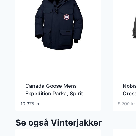
Canada Goose Mens
Nobis
Expedition Parka, Spirit
Cros
10.375
kr.
8.700
kr.
Se også Vinterjakker