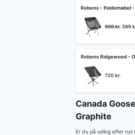
649 k
Robens - Foldemøbel - 
Den
699
kr.
589
k
oprin
pris
var:
699 kr
Robens Ridgewood - O
720
kr.
Canada Goose 
Graphite
Er du på udkig efter ny