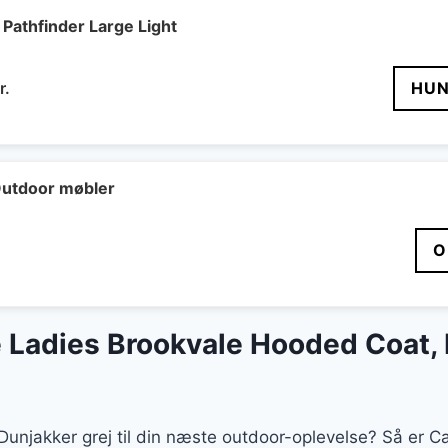
r..
479 kr..
Pathfinder Large Light
Den
r.
HUN
delige
aktuelle
pris
er:
..
589 kr..
utdoor møbler
O
Ladies Brookvale Hooded Coat, 
t Dunjakker grej til din næste outdoor-oplevelse? Så er