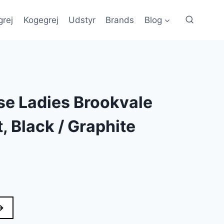
grej
Kogegrej
Udstyr
Brands
Blog
e Ladies Brookvale
 Black / Graphite
→