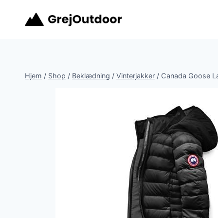
Fortsæt
til
indhold
Hjem
/
Shop
/
Beklædning
/
Vinterjakker
/
Canada Goose Lad