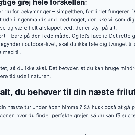
gtige grej hele forskellen:
er du for bekymringer – simpelthen, fordi det fungerer. D
dt ude i ingenmandsland med noget, der ikke vil som dig.
lse og være helt afslappet ved, der er styr på alt.
rt – bare på den fede måde. Og let’s face it: Det rette gr
gynder i outdoor-livet, skal du ikke føle dig tvunget til 
 med til.
ttet, så du ikke skal. Det betyder, at du kan bruge mindr
ere tid ude i naturen.
alt, du behøver til din næste fril
l din næste tur under åben himmel? Så husk også at gå p
orier, hvor du finder perfekte grejer, så du kan få suc