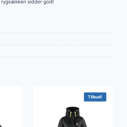
t, rygsækken sidder godt
Tilbud!