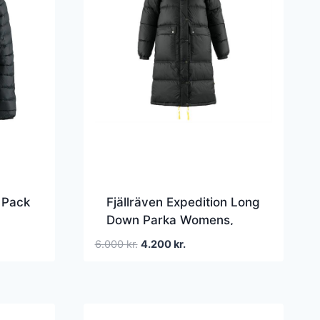
n Pack
Fjällräven Expedition Long
Down Parka Womens,
akker
Black
Den
Den
6.000
kr.
4.200
kr.
oprindelige
aktuelle
pris
pris
var:
er:
6.000 kr..
4.200 kr..