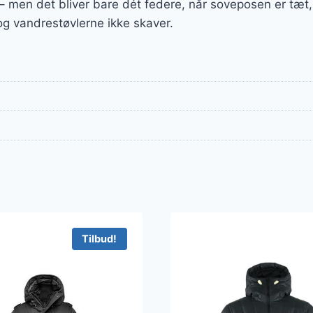
 – men det bliver bare dét federe, når soveposen er tæ
 og vandrestøvlerne ikke skaver.
Tilbud!