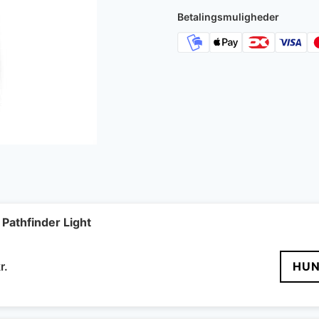
Betalingsmuligheder
Pathfinder Light
Den
r.
HUN
delige
aktuelle
pris
er: